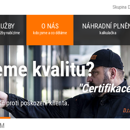
Skupina 
LUŽBY
O NÁS
NÁHRADNÍ PLNĚ
užby nabízíme
kdo jsme a co děláme
kalkulačka
eme kvalitu?
"Certifikace
č proti poškození klienta.
ÍM