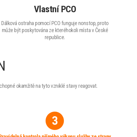
Vlastní PCO
Dálková ostraha pomocí PCO funguje nonstop, proto
může být poskytována ze kteréhokoli místa v České
republice.
N
schopné okamžitě na tyto vzniklé stavy reagovat.
3
Pravidelná kontrola přímého výkonu služby ze strany