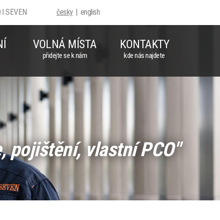
D.I.SEVEN
česky
english
NÍ
VOLNÁ MÍSTA
KONTAKTY
přidejte se k nám
kde nás najdete
, pojištění, vlastní PCO"