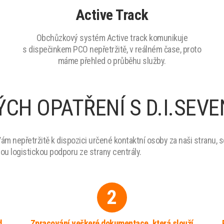
Active Track
Obchůzkový systém Active track komunikuje
s dispečinkem PCO nepřetržitě, v reálném čase, proto
máme přehled o průběhu služby.
CH OPATŘENÍ S D.I.SEVE
Vám nepřetržitě k dispozici určené kontaktní osoby za naši stranu, 
mou logistickou podporu ze strany centrály.
2
d
Zpracování veškeré dokumentace, která slouží