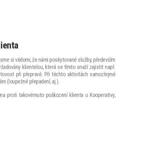
lienta
, jsme si vědomi, že námi poskytované služby, především
žadovány klientelou, která se tímto snaží zajistit např.
tovost při přepravě. Při těchto aktivitách samozřejmě
m (loupežné přepadení, aj.).
ěna proti takovémuto poškození klienta u Kooperativy,
.