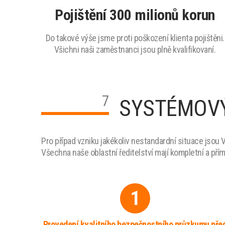
Pojištění 300 milionů korun
Do takové výše jsme proti poškození klienta pojištěni.
Všichni naši zaměstnanci jsou plně kvalifikovaní.
7
SYSTÉMOVÝ
Pro případ vzniku jakékoliv nestandardní situace jsou 
Všechna naše oblastní ředitelství mají kompletní a pří
1
Provedení kvalitního bezpečnostního průzkumu pře