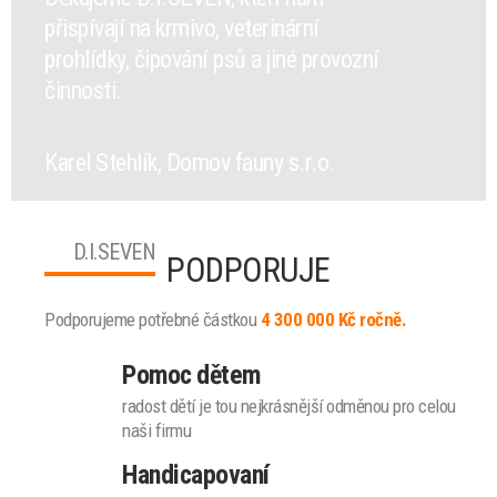
přispívají na krmivo, veterinární
prohlídky, čipování psů a jiné provozní
činnosti.
Karel Stehlík, Domov fauny s.r.o.
D.I.SEVEN
PODPORUJE
Podporujeme potřebné částkou
4 300 000 Kč ročně.
Pomoc dětem
radost dětí je tou nejkrásnější odměnou pro celou
naši firmu
Handicapovaní