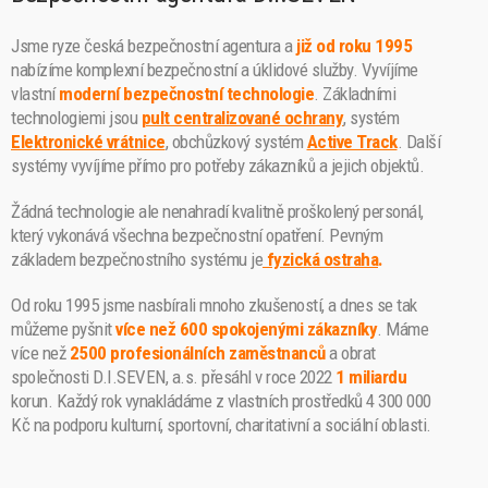
Jsme ryze česká bezpečnostní agentura a
již od roku 1995
nabízíme komplexní bezpečnostní a úklidové služby. Vyvíjíme
vlastní
moderní bezpečnostní technologie
. Základními
technologiemi jsou
pult centralizované ochrany
, systém
Elektronické vrátnice
, obchůzkový systém
Active Track
. Další
systémy vyvíjíme přímo pro potřeby zákazníků a jejich objektů.
Žádná technologie ale nenahradí kvalitně proškolený personál,
který vykonává všechna bezpečnostní opatření. Pevným
základem bezpečnostního systému je
fyzická ostraha
.
Od roku 1995 jsme nasbírali mnoho zkušeností, a dnes se tak
můžeme pyšnit
více než 600 spokojenými zákazníky
. Máme
více než
2500 profesionálních zaměstnanců
a obrat
společnosti D.I.SEVEN, a.s. přesáhl v roce 2022
1 miliardu
korun. Každý rok vynakládáme z vlastních prostředků 4 300 000
Kč na podporu kulturní, sportovní, charitativní a sociální oblasti.