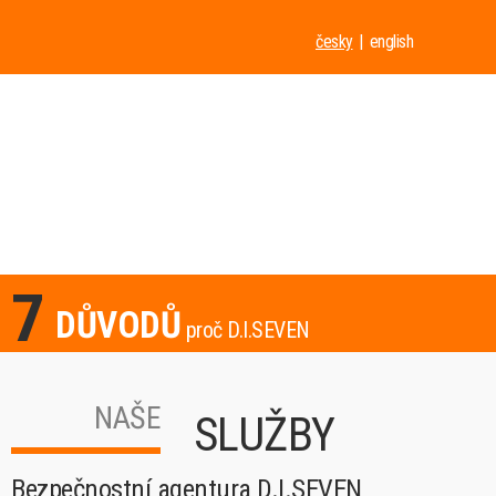
česky
english
7
DŮVODŮ
proč D.I.SEVEN
NAŠE
SLUŽBY
Bezpečnostní agentura D.I.SEVEN