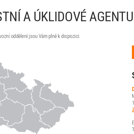
TNÍ A ÚKLIDOVÉ AGENTU
zní oddělení jsou Vám plně k dispozici.
D
1
Z
E
T