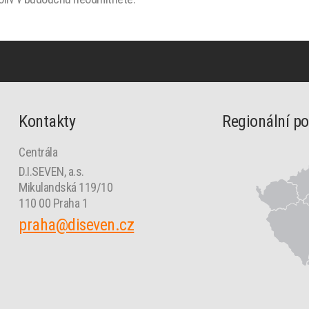
k
k
k
k
k
k
k
mě
k
k
k
k
k
Kontakty
Regionální p
Centrála
D.I.SEVEN, a.s.
Mikulandská 119/10
110 00 Praha 1
praha@diseven.cz