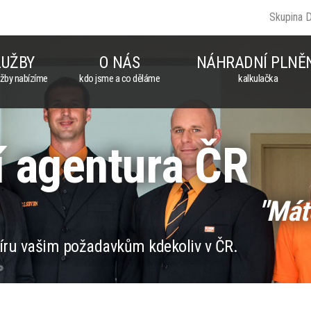
Skupina 
LUŽBY
O NÁS
NÁHRADNÍ PLNĚ
užby nabízíme
kdo jsme a co děláme
kalkulačka
 agentura ČR
"Mát
íru vašim požadavkům kdekoliv v ČR.