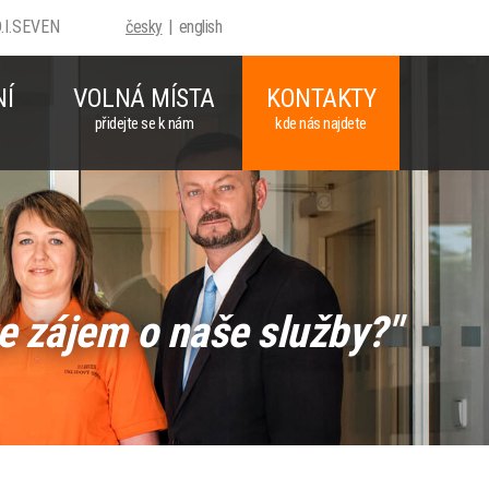
D.I.SEVEN
česky
english
NÍ
VOLNÁ MÍSTA
KONTAKTY
přidejte se k nám
kde nás najdete
e zájem o naše služby?"