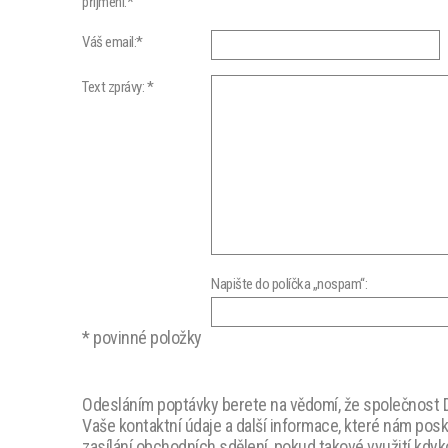
příjmení:*
Váš email:*
Text zprávy: *
Napište do políčka „nospam“:
* povinné položky
Odesláním poptávky berete na vědomí, že společnost D
Vaše kontaktní údaje a další informace, které nám pos
zasílání obchodních sdělení, pokud takové využití kdy