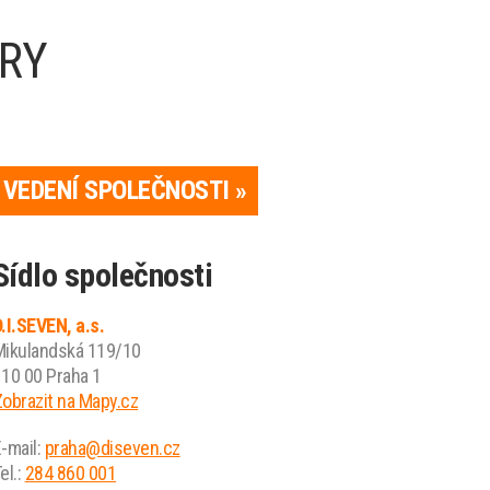
RY
VEDENÍ SPOLEČNOSTI »
Sídlo společnosti
.I.SEVEN, a.s.
Mikulandská 119/10
10 00 Praha 1
obrazit na Mapy.cz
-mail:
praha@diseven.cz
el.:
284 860 001