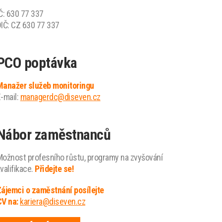
Č: 630 77 337
IČ: CZ 630 77 337
PCO poptávka
Manažer služeb monitoringu
-mail:
managerdc@diseven.cz
í
r
h
lo
s
ar
rá
h
la
ř
i
z
t
r
Nábor zaměstnanců
ožnost profesního růstu, programy na zvyšování
valifikace.
Přidejte se!
ájemci o zaměstnání posílejte
CV na:
kariera@diseven.cz