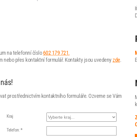
I
D
um na telefonní číslo
602 179 721.
em nebo přes kontaktní formulář. Kontakty jsou uvedeny
zde
.
E
Zl
Mo
Ji
O
Vy
P
K
Ji
H
St
L
Pl
Ús
Ka
 nás!
ovat prostřednictvím kontaktního formuláře. Ozveme se Vám
M
k
Kraj
Z
Telefon: *