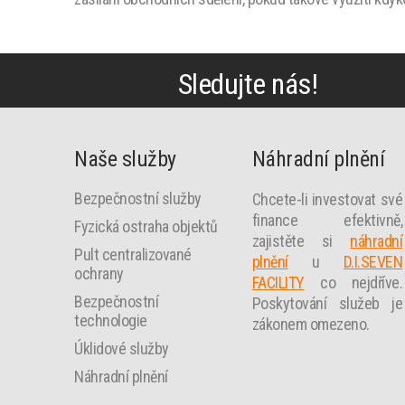
Sledujte nás!
Naše služby
Náhradní plnění
Bezpečnostní služby
Chcete-li investovat své
finance efektivně,
Fyzická ostraha objektů
zajistěte si
náhradní
Pult centralizované
plnění
u
D.I.SEVEN
ochrany
FACILITY
co nejdříve.
Bezpečnostní
Poskytování služeb je
technologie
zákonem omezeno.
Úklidové služby
Náhradní plnění