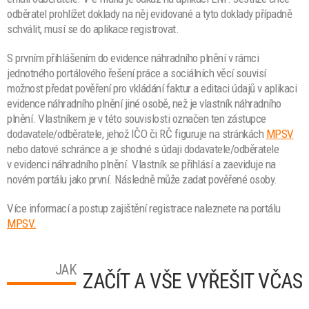
odběratel prohlížet doklady na něj evidované a tyto doklady případně
schválit, musí se do aplikace registrovat.
S prvním přihlášením do evidence náhradního plnění v rámci
jednotného portálového řešení práce a sociálních věcí souvisí
možnost předat pověření pro vkládání faktur a editaci údajů v aplikaci
evidence náhradního plnění jiné osobě, než je vlastník náhradního
plnění. Vlastníkem je v této souvislosti označen ten zástupce
dodavatele/odběratele, jehož IČO či RČ figuruje na stránkách
MPSV
nebo datové schránce a je shodné s údaji dodavatele/odběratele
v evidenci náhradního plnění. Vlastník se přihlásí a zaeviduje na
novém portálu jako první. Následně může zadat pověřené osoby.
Více informací a postup zajištění registrace naleznete na portálu
MPSV.
JAK
ZAČÍT A VŠE VYŘEŠIT VČAS