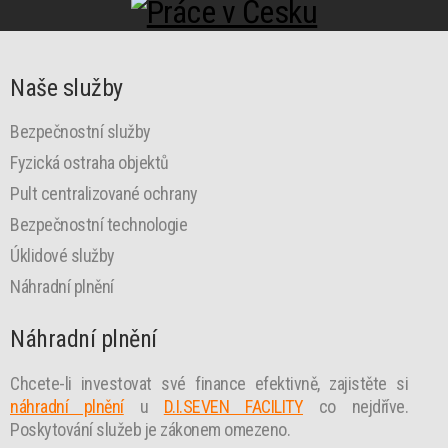
Naše služby
Bezpečnostní služby
Fyzická ostraha objektů
Pult centralizované ochrany
Bezpečnostní technologie
Úklidové služby
Náhradní plnění
Náhradní plnění
Chcete-li investovat své finance efektivně, zajistěte si
náhradní plnění
u
D.I.SEVEN FACILITY
co nejdříve.
Poskytování služeb je zákonem omezeno.