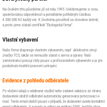
Na českém trhu působíme již od roku 1995. Uvědomujeme si svou
společenskou odpovědnost a pomáháme potřebným částkou
4.300.000 Kč každý rok. K životnímu prostředí se chováme šetrně,
a proto jsme získali certifikát “Ekologická firma”.
Vlastní vybavení
Naše firma disponuje vlastním vybavením, např. úklidovými stroji
značky TCS, takže se nemusíte starat o servis a opravy. Naši
zaměstnanci pracují vždy pouze s profesionálním vybavením a je jim
poskytnuto kvalitní pracovní ustrojení.
Evidence z pohledu odběratele
Po vložení údajů o odebrané službě nebo zadané zakázce ze strany
dodavatele obdrží odběratel automaticky generovaný potvrzovací e-
mail. Tento email obdrží pouze v případě, že dodavatel uvede kontaktní
email odběratele. V e-mailu je odkaz na aplikaci ENP. Jestliže chce