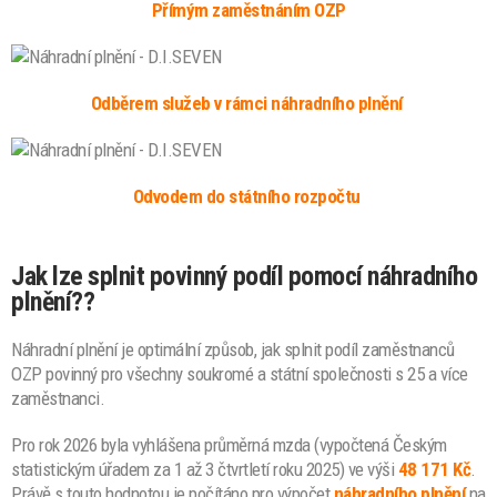
Přímým zaměstnáním OZP
Odběrem služeb v rámci náhradního plnění
Odvodem do státního rozpočtu
Jak lze splnit povinný podíl pomocí náhradního
plnění??
Náhradní plnění je optimální způsob, jak splnit podíl zaměstnanců
OZP povinný pro všechny soukromé a státní společnosti s 25 a více
zaměstnanci.
Pro rok 2026 byla vyhlášena průměrná mzda (vypočtená Českým
statistickým úřadem za 1 až 3 čtvrtletí roku 2025) ve výši
48 171
Kč
.
Právě s touto hodnotou je počítáno pro výpočet
náhradního plnění
na