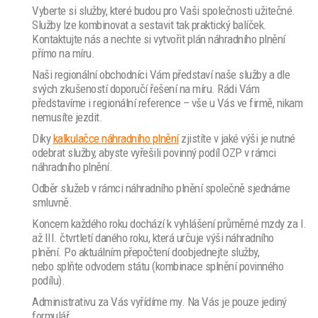
Vyberte si služby, které budou pro Vaši společnosti užitečné.
Služby lze kombinovat a sestavit tak praktický balíček.
Kontaktujte nás a nechte si vytvořit plán náhradního plnění
přímo na míru.
Naši regionální obchodníci Vám představí naše služby a dle
svých zkušeností doporučí řešení na míru. Rádi Vám
představíme i regionální reference – vše u Vás ve firmě, nikam
nemusíte jezdit.
Díky
kalkulačce náhradního plnění
zjistíte v jaké výši je nutné
odebrat služby, abyste vyřešili povinný podíl OZP v rámci
náhradního plnění.
Odběr služeb v rámci náhradního plnění společně sjednáme
smluvně.
Koncem každého roku dochází k vyhlášení průměrné mzdy za I.
až III. čtvrtletí daného roku, která určuje výši náhradního
plnění. Po aktuálním přepočtení doobjednejte služby,
nebo splňte odvodem státu (kombinace splnění povinného
podílu).
Administrativu za Vás vyřídíme my. Na Vás je pouze jediný
formulář.