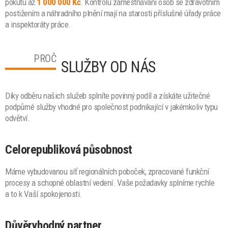
pokutu až
1 000 000 Kč
. Kontrolu zaměstnávání osob se zdravotním
postižením a náhradního plnění mají na starosti příslušné úřady práce
a inspektoráty práce.
PROČ
SLUŽBY OD NÁS
Díky odběru našich služeb splníte povinný podíl a získáte užitečné
podpůrné služby vhodné pro společnost podnikající v jakémkoliv typu
odvětví.
Celorepubliková působnost
Máme vybudovanou síť regionálních poboček, zpracované funkční
procesy a schopné oblastní vedení. Vaše požadavky splníme rychle
a to k Vaší spokojenosti.
Důvěryhodný partner