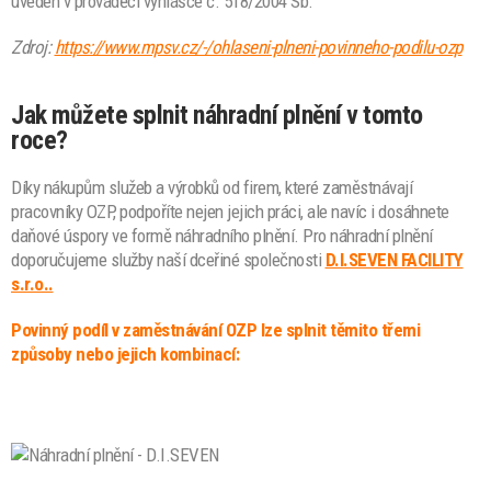
uveden v prováděcí vyhlášce č. 518/2004 Sb.
Zdroj:
https://www.mpsv.cz/-/ohlaseni-plneni-povinneho-podilu-ozp
Jak můžete splnit náhradní plnění v tomto
roce?
Díky nákupům služeb a výrobků od firem, které zaměstnávají
pracovníky OZP, podpoříte nejen jejich práci, ale navíc i dosáhnete
daňové úspory ve formě náhradního plnění. Pro náhradní plnění
doporučujeme služby naší dceřiné společnosti
D.I.SEVEN FACILITY
s.r.o..
Povinný podíl v zaměstnávání OZP lze splnit těmito třemi
způsoby nebo jejich kombinací: