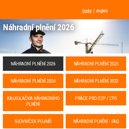
česky
english
Náhradní plnění 2026
NÁHRADNÍ PLNĚNÍ 2026
NÁHRADNÍ PLNĚNÍ 2025
NÁHRADNÍ PLNĚNÍ 2024
NÁHRADNÍ PLNĚNÍ 2023
KALKULAČKA NÁHRADNÍHO
PRÁCE PRO OZP / ZPS
PLNĚNÍ
SLOVNÍČEK POJMŮ
NÁHRADNÍ PLNĚNÍ - FAQ