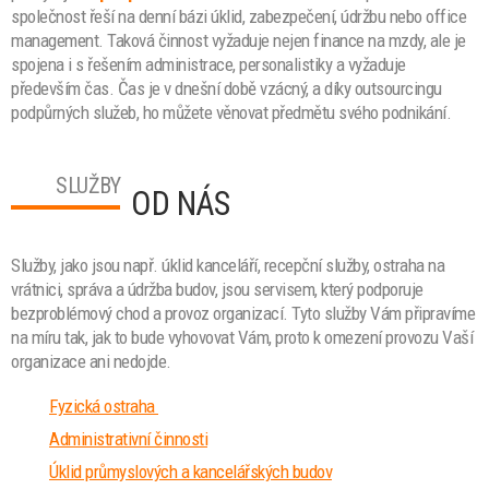
společnost řeší na denní bázi úklid, zabezpečení, údržbu nebo office
management. Taková činnost vyžaduje nejen finance na mzdy, ale je
spojena i s řešením administrace, personalistiky a vyžaduje
především čas. Čas je v dnešní době vzácný, a díky outsourcingu
podpůrných služeb, ho můžete věnovat předmětu svého podnikání.
SLUŽBY
OD NÁS
Služby, jako jsou např. úklid kanceláří, recepční služby, ostraha na
vrátnici, správa a údržba budov, jsou servisem, který podporuje
bezproblémový chod a provoz organizací. Tyto služby Vám připravíme
na míru tak, jak to bude vyhovovat Vám, proto k omezení provozu Vaší
organizace ani nedojde.
Fyzická ostraha
Administrativní činnosti
Úklid průmyslových a kancelářských budov