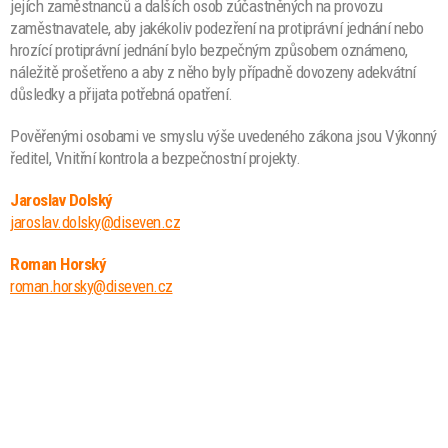
jejích zaměstnanců a dalších osob zúčastněných na provozu
zaměstnavatele, aby jakékoliv podezření na protiprávní jednání nebo
hrozící protiprávní jednání bylo bezpečným způsobem oznámeno,
náležitě prošetřeno a aby z něho byly případně dovozeny adekvátní
důsledky a přijata potřebná opatření.
Pověřenými osobami ve smyslu výše uvedeného zákona jsou Výkonný
ředitel, Vnitřní kontrola a bezpečnostní projekty.
Jaroslav Dolský
jaroslav.dolsky@diseven.cz
Roman Horský
roman.horsky@diseven.cz