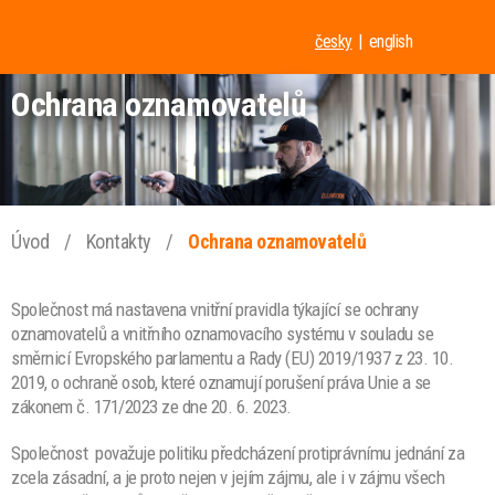
česky
english
Ochrana oznamovatelů
Úvod
/
Kontakty
/
Ochrana oznamovatelů
Společnost má nastavena vnitřní pravidla týkající se ochrany
oznamovatelů a vnitřního oznamovacího systému v souladu se
směrnicí Evropského parlamentu a Rady (EU) 2019/1937 z 23. 10.
2019, o ochraně osob, které oznamují porušení práva Unie a se
zákonem č. 171/2023 ze dne 20. 6. 2023.
Společnost považuje politiku předcházení protiprávnímu jednání za
zcela zásadní, a je proto nejen v jejím zájmu, ale i v zájmu všech