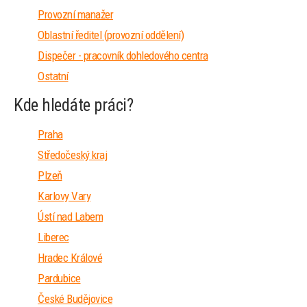
Provozní manažer
Oblastní ředitel (provozní oddělení)
Dispečer - pracovník dohledového centra
Ostatní
Kde hledáte práci?
Praha
Středočeský kraj
Plzeň
Karlovy Vary
Ústí nad Labem
Liberec
Hradec Králové
Pardubice
České Budějovice