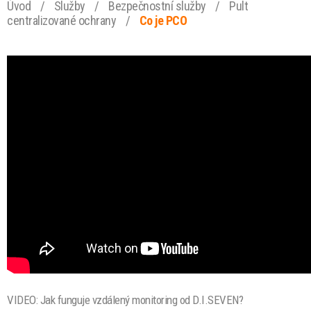
Úvod
/
Služby
/
Bezpečnostní služby
/
Pult
centralizované ochrany
/
Co je PCO
VIDEO: Jak funguje vzdálený monitoring od D.I.SEVEN?