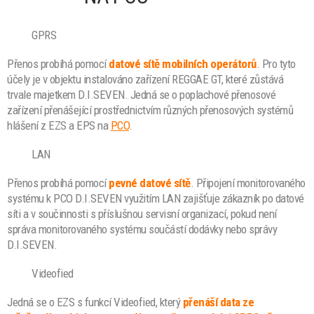
GPRS
Přenos probíhá pomocí
datové sítě mobilních operátorů
. Pro tyto
účely je v objektu instalováno zařízení REGGAE GT, které zůstává
trvale majetkem D.I.SEVEN. Jedná se o poplachové přenosové
zařízení přenášející prostřednictvím různých přenosových systémů
hlášení z EZS a EPS na
PCO
.
LAN
Přenos probíhá pomocí
pevné datové
sítě
. Připojení monitorovaného
systému k PCO D.I.SEVEN využitím LAN zajišťuje zákazník po datové
síti a v součinnosti s příslušnou servisní organizací, pokud není
správa monitorovaného systému součástí dodávky nebo správy
D.I.SEVEN.
Videofied
Jedná se o EZS s funkcí Videofied, který
přenáší data ze