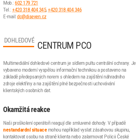
Mob.:
602 179 721
Tel.:
+420 318 404 345
,
+420 318 404 346
E-mail:
dc@diseven.cz
DOHLEDOVÉ
CENTRUM PCO
Multimediální dohledové centrum je sídlem pultu centrální ochrany. Je
vybaveno moderní vyspělou informační technikou a postaveno na
základě předepsaných norem s ohledem na zajištění náhradního
zdroje elektřiny a na zajištění plné bezpečnosti uchovávání
klientských osobních dat.
Okamžitá reakce
Naši proškolení operátoři reagují dle smluvené dohody. V případě
nestandardní situace
mohou například vyslat zásahovou skupinu,
kontaktovat osobu na straně klienta nebo zalarmovat Policii České