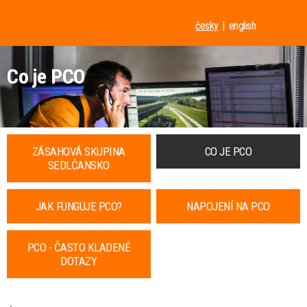
česky
english
Co je PCO
ZÁSAHOVÁ SKUPINA
CO JE PCO
SEDLČANSKO
JAK FUNGUJE PCO?
NAPOJENÍ NA PCO
PCO - ČASTO KLADENÉ
DOTAZY