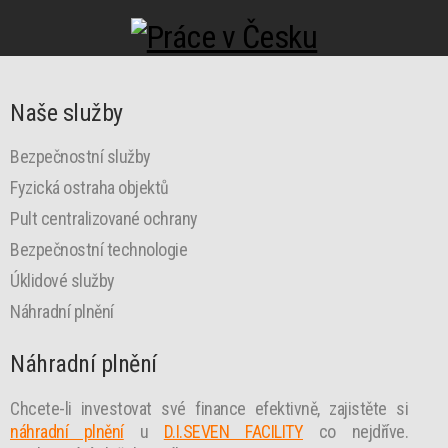
Naše služby
Bezpečnostní služby
Fyzická ostraha objektů
Pult centralizované ochrany
Bezpečnostní technologie
Úklidové služby
Náhradní plnění
Náhradní plnění
Chcete-li investovat své finance efektivně, zajistěte si
náhradní plnění
u
D.I.SEVEN FACILITY
co nejdříve.