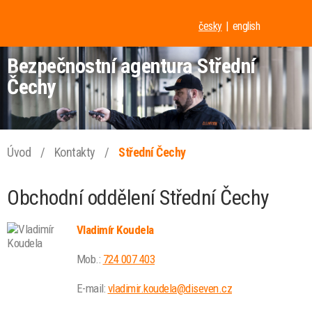
česky
english
Bezpečnostní agentura Střední
Čechy
Úvod
/
Kontakty
/
Střední Čechy
Obchodní oddělení Střední Čechy
Vladimír Koudela
Mob.:
724 007 403
E-mail:
vladimir.koudela@diseven.cz