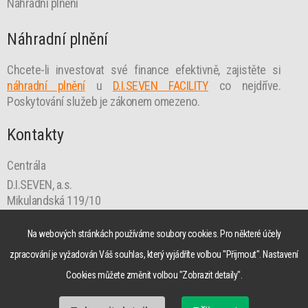
Náhradní plnění
Náhradní plnění
Chcete-li investovat své finance efektivně, zajistěte si
náhradní plnění
u
D.I.SEVEN FACILITY
co nejdříve.
Poskytování služeb je zákonem omezeno.
Kontakty
Centrála
D.I.SEVEN, a.s.
Mikulandská 119/10
110 00 Praha 1
praha@diseven.cz
Na webových stránkách používáme soubory cookies. Pro některé účely
zpracování je vyžadován Váš souhlas, který vyjádříte volbou "Přijmout". Nastavení
Cookies můžete změnit volbou "Zobrazit detaily".
© 2026 D.I.SEVEN, a.s. Created by
VIDIA-DESIGN