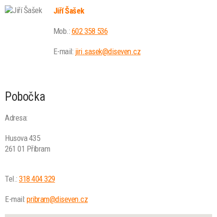
Jiří Šašek
Mob.:
602 358 536
E-mail:
jiri.sasek@diseven.cz
Pobočka
Adresa:
Husova 435
261 01 Příbram
Tel.:
318 404 329
E-mail:
pribram@diseven.cz