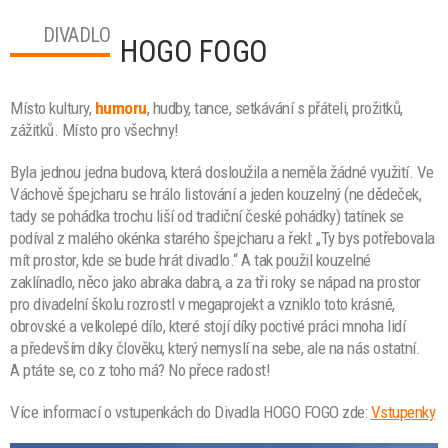
DIVADLO
HOGO FOGO
Místo kultury,
humoru
, hudby, tance, setkávání s přáteli,
prožitků,
zážitků. Místo pro všechny!
Byla jednou jedna budova, která dosloužila a neměla žádné využití. Ve
Váchově špejcharu se hrálo listování a jeden kouzelný (ne dědeček,
tady se pohádka trochu liší od tradiční české pohádky) tatínek se
podíval z malého okénka starého špejcharu a řekl: „Ty bys potřebovala
mít prostor, kde se bude hrát divadlo.“ A tak použil kouzelné
zaklínadlo, něco jako abraka dabra, a za tři roky se nápad na prostor
pro divadelní školu rozrostl v megaprojekt a vzniklo toto krásné,
obrovské a velkolepé dílo, které stojí díky poctivé práci mnoha lidí
a především díky člověku, který nemyslí na sebe, ale na nás ostatní.
A ptáte se, co z toho má? No přece radost!
Více informací o vstupenkách do Divadla HOGO FOGO zde:
Vstupenky