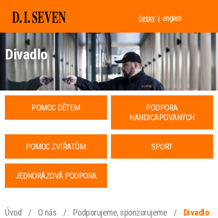
česky
english
Divadlo
POMOC DĚTEM
PODPORA
HANDICAPOVANÝCH
POMOC ZVÍŘATŮM
SPORT
JEDNORÁZOVÁ PODPORA
Úvod
/
O nás
/
Podporujeme, sponzorujeme
/
Divadlo