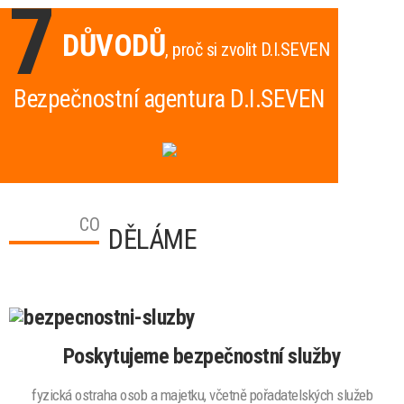
7
DŮVODŮ
, proč si zvolit D.I.SEVEN
Bezpečnostní agentura D.I.SEVEN
CO
DĚLÁME
Poskytujeme bezpečnostní služby
fyzická ostraha osob a majetku, včetně pořadatelských služeb