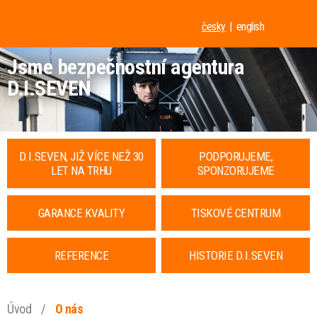
česky
english
Jsme bezpečnostní agentura
D.I.SEVEN
D.I.SEVEN, JIŽ VÍCE NEŽ 30
PODPORUJEME,
LET NA TRHU
SPONZORUJEME
GARANCE KVALITY
TISKOVÉ CENTRUM
REFERENCE
HISTORIE D.I.SEVEN
Úvod
/
O nás