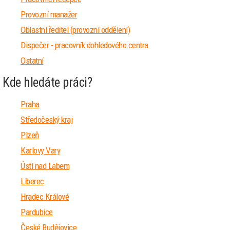
Provozní manažer
Oblastní ředitel (provozní oddělení)
Dispečer - pracovník dohledového centra
Ostatní
Kde hledáte práci?
Praha
Středočeský kraj
Plzeň
Karlovy Vary
Ústí nad Labem
Liberec
Hradec Králové
Pardubice
České Budějovice