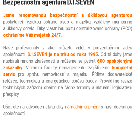
Bezpečnostní agentura D.I.SEVEN
Jsme renomovanou bezpečnostní a úklidovou agenturou
poskytující fyzickou ostrahu osob a majetku, vzdálený monitoring
a úklidový servis. Díky vlastnímu pultu centralizované ochrany (PCO)
ochráníme Váš majetek 24/7.
Naše profesionály v akci můžete vidět v prezentačním videu
společnosti.
D.I.SEVEN je na trhu od roku 1995.
Od té doby jsme
nasbírali mnoho zkušeností a můžeme se pyšnit
600 spokojenými
zákazníky.
V rámci facility managementu zajišťujeme
kompletní
servis
pro správu nemovitostí a majetku. Řídíme dodavatelské
řetězce, technickou a energetickou správu budov. Provádíme revize
technických zařízení, dbáme na řádné termíny a aktuální legislativní
předpisy.
Ušetřete na odvodech státu díky
náhradnímu plnění
s naší dceřinnou
společností.