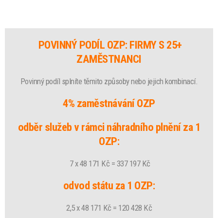
POVINNÝ PODÍL OZP: FIRMY S 25+
ZAMĚSTNANCI
Povinný podíl splníte těmito způsoby nebo jejich kombinací.
4% zaměstnávání OZP
odběr služeb v rámci náhradního plnění za 1
OZP:
7 x 48 171 Kč = 337 197 Kč
odvod státu za 1 OZP:
2,5 x 48 171 Kč = 120 428 Kč