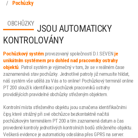
/
Pochůzky
OBCHŮZKY
JSOU AUTOMATICKY
KONTROLOVÁNY
Pochůzkový systém
provozovaný společností D.I.SEVEN
je
unikátním systémem pro dohled nad pracovníky ostrahy
objektů
. Patrol systém je výjimečný v tom, že se v reálném čase
zaznamenává stav pochůzky. Jednotlivé patroly již nemusíte hlídat,
náš systém vše udělá za Vás a to online! Pochůzkový terminál online
PT 200 slouží k identifikaci pochůzek pracovníků ostrahy
provádějících pravidelné obchůzky střeženým objektem.
Kontrolní místa střeženého objektu jsou označena identifikačními
čipy, které strážný při své obchůzce bezkontaktně načítá
pochůzkovým terminálem PT 200 a tím zaznamená datum a čas
provedené kontroly jednotlivých kontrolních bodů střeženého objektu.
Veškerá evidence je automaticky odeslána přes GPRS na server.