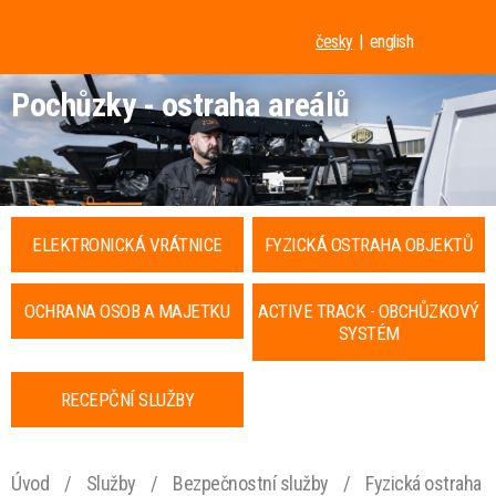
česky
english
Pochůzky - ostraha areálů
ELEKTRONICKÁ VRÁTNICE
FYZICKÁ OSTRAHA OBJEKTŮ
OCHRANA OSOB A MAJETKU
ACTIVE TRACK - OBCHŮZKOVÝ
SYSTÉM
RECEPČNÍ SLUŽBY
Úvod
/
Služby
/
Bezpečnostní služby
/
Fyzická ostraha