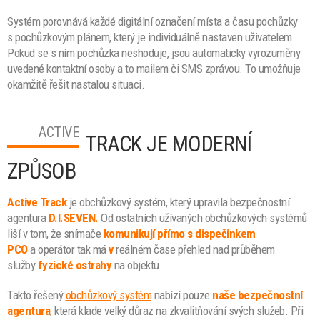
Systém porovnává každé digitální označení místa a času pochůzky
s pochůzkovým plánem, který je individuálně nastaven uživatelem.
Pokud se s ním pochůzka neshoduje, jsou automaticky vyrozuměny
uvedené kontaktní osoby a to mailem či SMS zprávou. To umožňuje
okamžitě řešit nastalou situaci.
ACTIVE
TRACK JE MODERNÍ
ZPŮSOB
Active Track
je obchůzkový systém, který upravila bezpečnostní
agentura
D.I.SEVEN.
Od ostatních užívaných obchůzkových systémů
liší v tom, že snímače
komunikují přímo s dispečinkem
PCO
a operátor tak má
v
reálném čase přehled nad průběhem
služby
fyzické ostrahy
na objektu.
Takto řešený
obchůzkový systém
nabízí pouze
naše bezpečnostní
agentura
, která klade velký důraz na zkvalitňování svých služeb. Při