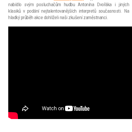
nabídlo svým posluchačům hudbu Antonína Dvořáka i jiných
klasiků v podání nejtalentovanějších interpretů současnosti. Na
hladký průběh akce dohlíželi naši zkušení zaměstnanci.