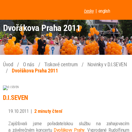
česky
english
Dvořákova Praha 2011
Úvod
/
O nás
/
Tiskové centrum
/
Novinky v D.I.SEVEN
/
Dvořákova Praha 2011
D.I.SEVEN
19.10.2011
|
2 minuty čtení
Zajišťovali jsme pořadatelskou službu na zahajovacím
a závěrečném koncertu
Dvořákovy Prahy
. Vyprodané Rudolfinum