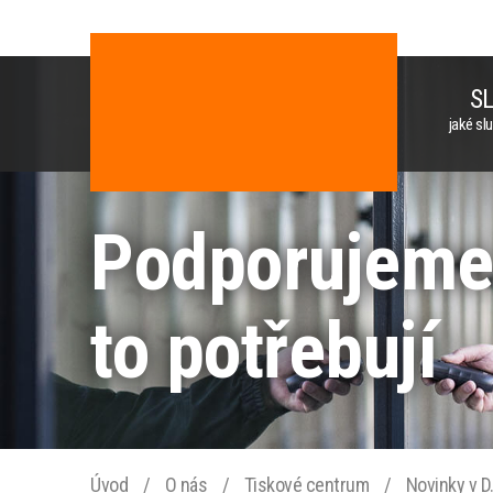
S
jaké sl
Podporujeme č
to potřebují
Úvod
/
O nás
/
Tiskové centrum
/
Novinky v D