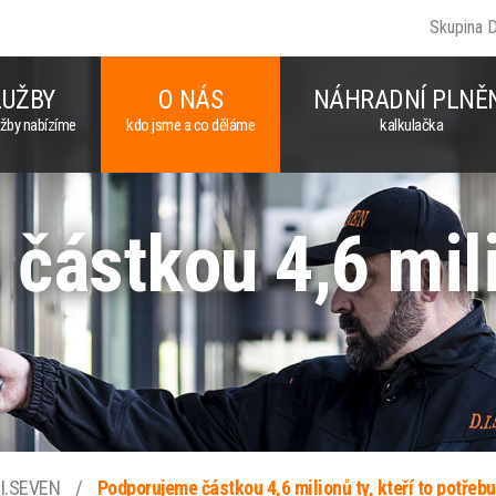
Skupina 
LUŽBY
O NÁS
NÁHRADNÍ PLNĚ
užby nabízíme
kdo jsme a co děláme
kalkulačka
ástkou 4,6 milio
.I.SEVEN
/
Podporujeme částkou 4,6 milionů ty, kteří to potřebu