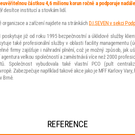
euvěřitelnou částkou 4,6 milionu korun ročně a podporuje nadál
 desítce institucí a stovkám lidí.
organizace a zařízení najdete na stránkách
D.I.SEVEN v sekci Pod
 poskytuje již od roku 1995 bezpečnostní a úklidové služby klie
kytuje také profesionální služby v oblasti facility managementu 
řiné firmy zajišťuje i náhradní plnění, což je možný způsob, jak u
agentura velkou společností a zaměstnává více než 2000 profesioná
tů. Společnost vybudovala také vlastní PCO (pult centrali
vropě. Zabezpečuje například takové akce jako je MFF Karlovy Vary, 
v Brně.
REFERENCE