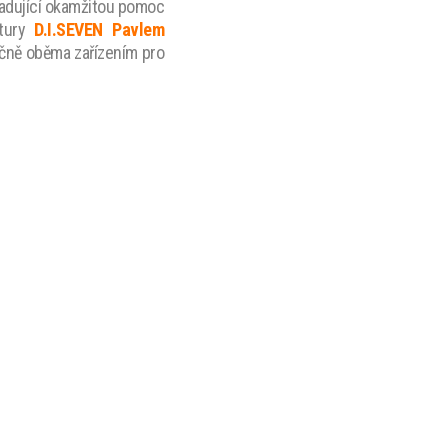
adující okamžitou pomoc
ntury
D.I.SEVEN Pavlem
ně oběma zařízením pro