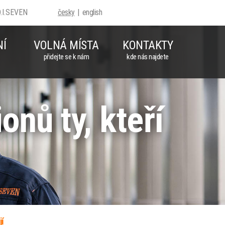
D.I.SEVEN
česky
english
NÍ
VOLNÁ MÍSTA
KONTAKTY
přidejte se k nám
kde nás najdete
nů ty, kteří
jí