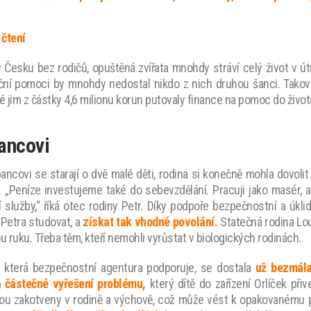
 čtení
 v Česku bez rodičů, opuštěná zvířata mnohdy stráví celý život v ú
nční pomoci by mnohdy nedostal nikdo z nich druhou šanci. Takov
é jim z částky 4,6 milionu korun putovaly finance na pomoc do život
ancovi
ncovi se starají o dvě malé děti, rodina si konečně mohla dovolit
 „Peníze investujeme také do sebevzdělání. Pracuji jako masér, a 
 služby,“ říká otec rodiny Petr. Díky podpoře bezpečnostní a úkli
Petra studovat, a
získat tak vhodné povolání.
Statečná rodina Lo
 ruku. Třeba těm, kteří nemohli vyrůstat v biologických rodinách.
, která bezpečnostní agentura podporuje, se dostala
už bezmála
ň částečné vyřešení problému,
který dítě do zařízení Orlíček při
sou zakotveny v rodině a výchově, což může vést k opakovanému