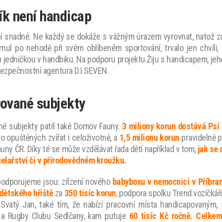
zík není handicap
í snadné. Ne každý se dokáže s vážným úrazem vyrovnat, natož za
nul po nehodě při svém oblíbeném sportování
, trvalo jen chvíl
 jedničkou v handbiku.
Na podporu projektu Žiju s handicapem, je
bezpečnostní agentura D.I.SEVEN
.
rované subjekty
né subjekty patří také Domov Fauny.
3 miliony korun dostává Psí
 opuštěných zvířat i celoživotně, a
1,5 milionu korun
pravidelně 
uny ČR. Díky té se může vzdělávat řada dětí například v tom,
jak se 
včelařství či v přírodovědném kroužku.
 podporujeme jsou: zřízení nového
babyboxu v nemocnici v Příbra
dětského
hřiště
za
350 tisíc korun
, podpora spolku Trend vozíčk
 Svatý Jan, také tím, že nabízí pracovní místa handicapovaným
 a Rugby Clubu Sedlčany, kam putuje
60 tisíc Kč ročně. Celkem