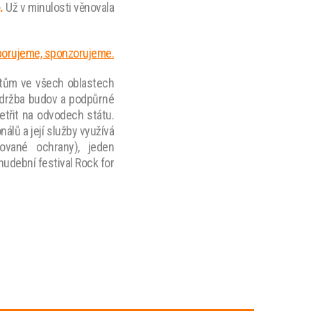
e.
Už v minulosti věnovala
porujeme, sponzorujeme.
ntům ve všech oblastech
(údržba budov a podpůrné
šetřit na odvodech státu.
lů a její služby využívá
zované ochrany), jeden
hudební festival Rock for