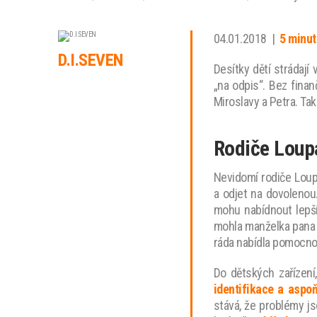
04.01.2018
|
5 minut
D.I.SEVEN
Desítky dětí strádají
„na odpis“. Bez fina
Miroslavy a Petra. Tak
Rodiče Loup
Nevidomí rodiče Loupa
a odjet na dovolenou.
mohu nabídnout lepší
mohla manželka pana 
ráda nabídla pomocnou
Do dětských zařízení
identifikace a aspo
stává, že problémy j