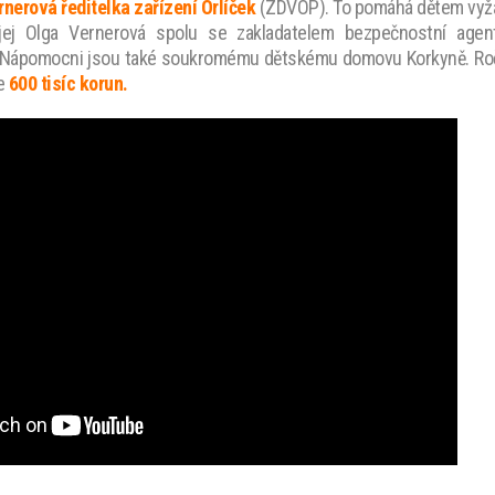
rnerová ředitelka zařízení Orlíček
(ZDVOP). To pomáhá dětem vyž
jej Olga Vernerová spolu se zakladatelem bezpečnostní age
Nápomocni jsou také soukromému dětskému domovu Korkyně. Roč
je
600 tisíc korun.