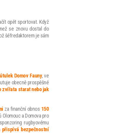
čít opět sportovat.
Když
i, než se znovu dostal do
hož šéfredaktorem je sám
 útulek Domov Fauny
, ve
putuje obecně prospěšné
o zvířata starat nebo jak
mi
za finanční obnos
150
ářů Olomouc a Domova pro
, sponzoring rugbyovému
 přispívá bezpečnostní