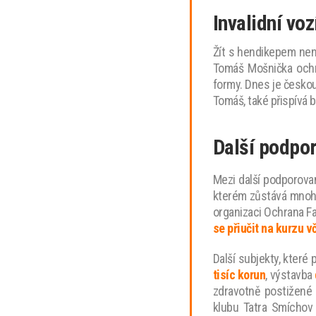
Invalidní vo
Žít s hendikepem nen
Tomáš Mošnička ochr
formy.
Dnes je českou
Tomáš, také přispívá 
Další podpo
Mezi další podporova
kterém zůstává mnoho
organizaci Ochrana Fa
se přiučit na kurzu 
Další subjekty, které
tisíc korun
, výstavba
zdravotně postižené
klubu Tatra Smíchov