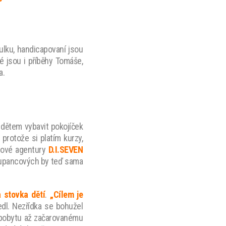
tulku, handicapovaní jsou
é jsou i příběhy Tomáše,
a.
 dětem vybavit pokojíček
protože si platím kurzy,
dové agentury
D.I.SEVEN
upancových by teď sama
 stovka dětí
.
„Cílem je
vedl. Nezřídka se bohužel
 pobytu až začarovanému