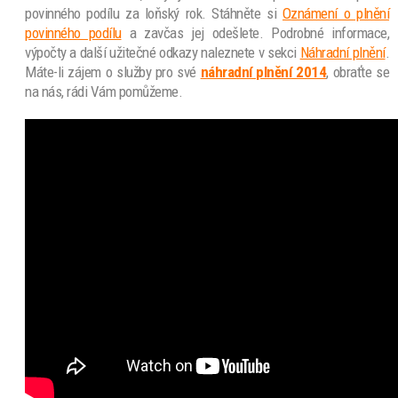
povinného podílu za loňský rok. Stáhněte si
Oznámení o plnění
povinného podílu
a zavčas jej odešlete. Podrobné informace,
výpočty a další užitečné odkazy naleznete v sekci
Náhradní plnění
.
Máte-li zájem o služby pro své
náhradní plnění 2014
, obraťte se
na nás, rádi Vám pomůžeme.