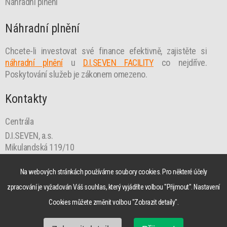
Náhradní plnění
Náhradní plnění
Chcete-li investovat své finance efektivně, zajistěte si
náhradní plnění
u
D.I.SEVEN FACILITY
co nejdříve.
Poskytování služeb je zákonem omezeno.
Kontakty
Centrála
D.I.SEVEN, a.s.
Mikulandská 119/10
110 00 Praha 1
praha@diseven.cz
Na webových stránkách používáme soubory cookies. Pro některé účely
zpracování je vyžadován Váš souhlas, který vyjádříte volbou "Přijmout". Nastavení
Cookies můžete změnit volbou "Zobrazit detaily".
© 2026 D.I.SEVEN, a.s. Created by
VIDIA-DESIGN