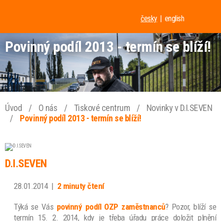
česky
english
Povinný podíl 2013 - termín se blíží!
Úvod
/
O nás
/
Tiskové centrum
/
Novinky v D.I.SEVEN
/
Povinný podíl 2013 - termín se blíží!
D.I.SEVEN
28.01.2014
|
2 minuty čtení
Týká se Vás
povinný podíl OZP zaměstnanců
? Pozor, blíží se
termín 15. 2. 2014, kdy je třeba úřadu práce doložit plnění