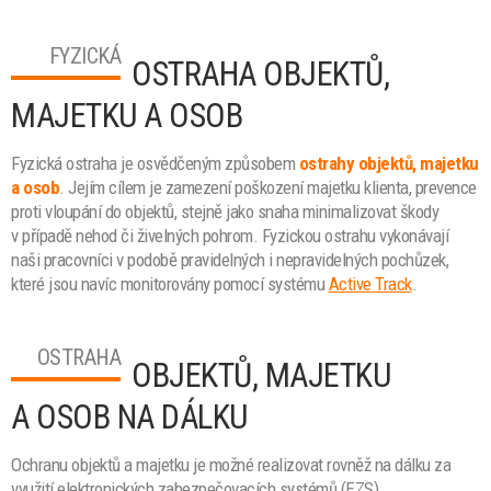
FYZICKÁ
OSTRAHA OBJEKTŮ,
MAJETKU A OSOB
Fyzická ostraha je osvědčeným způsobem
ostrahy objektů, majetku
a osob
. Jejím cílem je zamezení poškození majetku klienta, prevence
proti vloupání do objektů, stejně jako snaha minimalizovat škody
v případě nehod či živelných pohrom. Fyzickou ostrahu vykonávají
naši pracovníci v podobě pravidelných i nepravidelných pochůzek,
které jsou navíc monitorovány pomocí systému
Active Track
.
OSTRAHA
OBJEKTŮ, MAJETKU
A OSOB NA DÁLKU
Ochranu objektů a majetku je možné realizovat rovněž na dálku za
využití elektronických zabezpečovacích systémů (EZS),