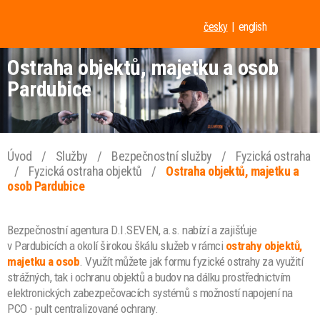
česky
english
Ostraha objektů, majetku a osob
Pardubice
Úvod
/
Služby
/
Bezpečnostní služby
/
Fyzická ostraha
/
Fyzická ostraha objektů
/
Ostraha objektů, majetku a
osob Pardubice
Bezpečnostní agentura D.I.SEVEN, a.s. nabízí a zajišťuje
v Pardubicích a okolí širokou škálu služeb v rámci
ostrahy objektů,
majetku a osob
. Využít můžete jak formu fyzické ostrahy za využití
strážných, tak i ochranu objektů a budov na dálku prostřednictvím
elektronických zabezpečovacích systémů s možností napojení na
PCO - pult centralizované ochrany.