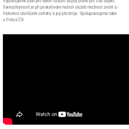
Vypracujeme plán
pro výkon strážní služby právě pro Váš objekt.
Samozřejmostí je při poskytování našich služeb možnost zvolit si
frekvenci obchůzek ostrahy a její přestroje. Spolupracujeme také
s Policií ČR.