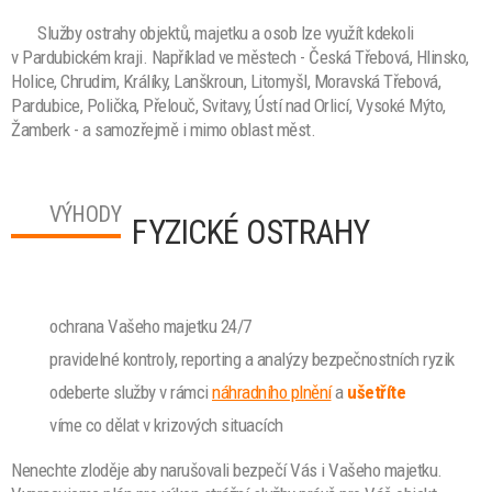
Služby ostrahy objektů, majetku a osob lze
využít kdekoli
v Pardubickém kraji. Například ve městech - Česká Třebová, Hlinsko,
Holice, Chrudim, Králíky, Lanškroun, Litomyšl, Moravská Třebová,
Pardubice, Polička, Přelouč, Svitavy, Ústí nad Orlicí, Vysoké Mýto,
Žamberk - a samozřejmě i mimo oblast měst.
VÝHODY
FYZICKÉ OSTRAHY
ochrana Vašeho majetku 24/7
pravidelné kontroly, reporting a analýzy bezpečnostních ryzik
odeberte služby v rámci
náhradního plnění
a
ušetříte
víme co dělat v krizových situacích
Nenechte zloděje aby narušovali bezpečí Vás i Vašeho majetku.