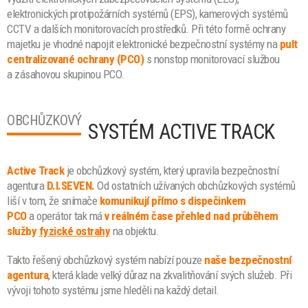
elektronických protipožárních systémů (EPS), kamerových systémů
CCTV a dalších monitorovacích prostředků. Při této formě ochrany
majetku je vhodné napojit elektronické bezpečnostní systémy na
pult
centralizované ochrany (PCO)
s nonstop monitorovací službou
a zásahovou skupinou PCO.
OBCHŮZKOVÝ
SYSTÉM ACTIVE TRACK
Active Track
je obchůzkový systém, který upravila bezpečnostní
agentura
D.I.SEVEN.
Od ostatních užívaných obchůzkových systémů
liší v tom, že snímače
komunikují přímo s dispečinkem
PCO
a operátor tak má
v reálném čase přehled nad průběhem
služby
fyzické ostrahy
na objektu.
Takto řešený obchůzkový systém nabízí pouze
naše bezpečnostní
agentura
, která klade velký důraz na zkvalitňování svých služeb. Při
vývoji tohoto systému jsme hleděli na každý detail.