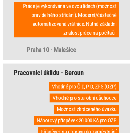
Práce je vykonávána ve dvou lidech (možnost
pravidelného střídání). Moderní/částečně
automatizovaná vrátnice. Nutná základní
znalost práce na počítači.
Praha 10 - Malešice
Pracovníci úklidu - Beroun
Vhodné pro ČID, PID, ZPS (OZP)
Vhodné pro starobní důchodce
Možnost zkráceného úvazku
Náborový příspěvek 20.000 Kč pro OZP
Příspěvek na dopravu do zaměstnání