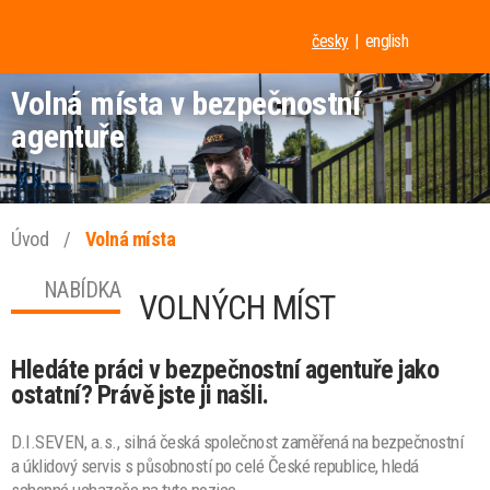
česky
english
Volná místa v bezpečnostní
agentuře
Úvod
/
Volná místa
NABÍDKA
VOLNÝCH MÍST
Hledáte práci v bezpečnostní agentuře
jako
ostatní
? Právě jste ji našli.
D.I.SEVEN, a.s., silná česká společnost zaměřená na bezpečnostní
a úklidový servis s působností po celé České republice, hledá
schopné uchazeče na tyto pozice.