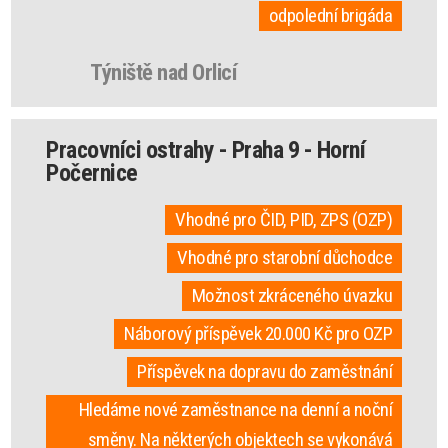
odpolední brigáda
Týniště nad Orlicí
Pracovníci ostrahy - Praha 9 - Horní
Počernice
Vhodné pro ČID, PID, ZPS (OZP)
Vhodné pro starobní důchodce
Možnost zkráceného úvazku
Náborový příspěvek 20.000 Kč pro OZP
Příspěvek na dopravu do zaměstnání
Hledáme nové zaměstnance na denní a noční
směny. Na některých objektech se vykonává