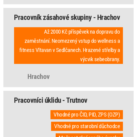
Pracovník zásahové skupiny - Hrachov
Až 2000 Kč příspěvek na dopravu do
zaměstnání. Neomezený vstup do wellness a
fitness Vltavan v Sedlčanech. Hrazené střelby a
výcvik sebeobrany.
Hrachov
Pracovníci úklidu - Trutnov
Vhodné pro ČID, PID, ZPS (OZP)
Vhodné pro starobní důchodce