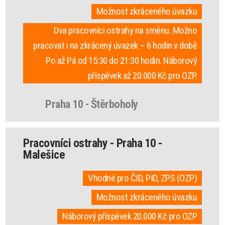
Možnost zkráceného úvazku
Dva pracovníci ostrahy na směnu. Možno
pracovat i na zkrácený úvazek – 6 hodin v době
Po až Pá od 15:30 do 21:30 hodin. Náborový
příspěvek až 20.000 Kč pro OZP.
Praha 10 - Štěrboholy
Pracovníci ostrahy - Praha 10 -
Malešice
Vhodné pro ČID, PID, ZPS (OZP)
Možnost zkráceného úvazku
Náborový příspěvek 20.000 Kč pro OZP