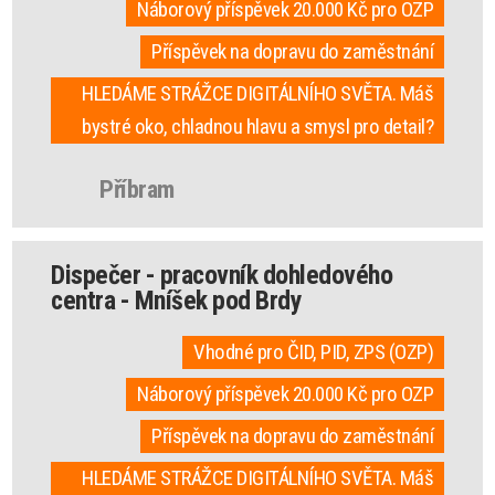
Náborový příspěvek 20.000 Kč pro OZP
Příspěvek na dopravu do zaměstnání
HLEDÁME STRÁŽCE DIGITÁLNÍHO SVĚTA. Máš
bystré oko, chladnou hlavu a smysl pro detail?
Příbram
Dispečer - pracovník dohledového
centra - Mníšek pod Brdy
Vhodné pro ČID, PID, ZPS (OZP)
Náborový příspěvek 20.000 Kč pro OZP
Příspěvek na dopravu do zaměstnání
HLEDÁME STRÁŽCE DIGITÁLNÍHO SVĚTA. Máš