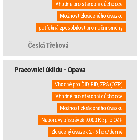
Vhodné pro starobní důchodce
Možnost zkráceného úvazku
potřebná způsobilost pro noční směny
Česká Třebová
Pracovníci úklidu - Opava
Vhodné pro ČID, PID, ZPS (OZP)
Vhodné pro starobní důchodce
Možnost zkráceného úvazku
Náborový příspěvek 9.000 Kč pro OZP
Zkrácený úvazek 2 - 6 hod/denně