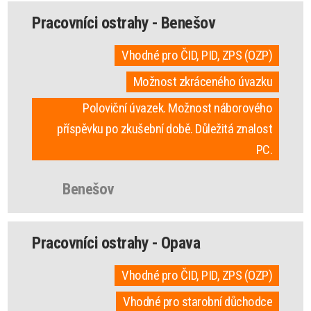
Pracovníci ostrahy - Benešov
Vhodné pro ČID, PID, ZPS (OZP)
Možnost zkráceného úvazku
Poloviční úvazek. Možnost náborového
příspěvku po zkušební době. Důležitá znalost
PC.
Benešov
Pracovníci ostrahy - Opava
Vhodné pro ČID, PID, ZPS (OZP)
Vhodné pro starobní důchodce