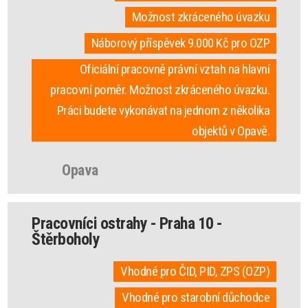
Možnost zkráceného úvazku
Náborový příspěvek 9.000 Kč pro OZP
Oficiální pracovně právní vztah na hlavní
pracovní poměr. Možnost zkráceného úvazku.
Práci budete vykonávat na jednom z několika
objektů v Opavě.
Opava
Pracovníci ostrahy - Praha 10 -
Štěrboholy
Vhodné pro ČID, PID, ZPS (OZP)
Vhodné pro starobní důchodce