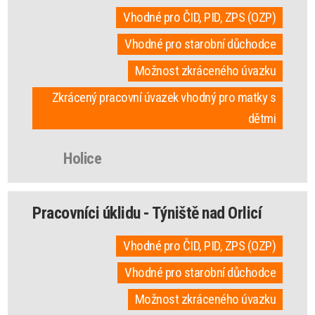
Vhodné pro ČID, PID, ZPS (OZP)
Vhodné pro starobní důchodce
Možnost zkráceného úvazku
Zkrácený pracovní úvazek vhodný pro matky s
dětmi
Holice
Pracovníci úklidu - Týniště nad Orlicí
Vhodné pro ČID, PID, ZPS (OZP)
Vhodné pro starobní důchodce
Možnost zkráceného úvazku