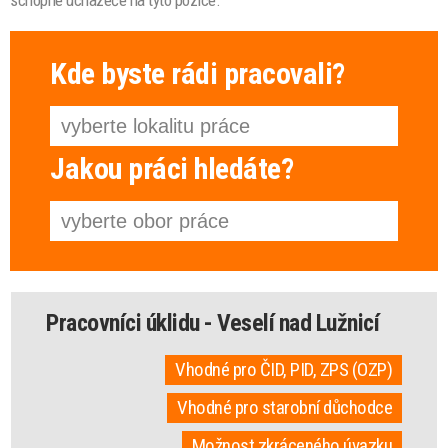
Kde byste rádi pracovali?
Jakou práci hledáte?
Pracovníci úklidu - Veselí nad Lužnicí
Vhodné pro ČID, PID, ZPS (OZP)
Vhodné pro starobní důchodce
Možnost zkráceného úvazku