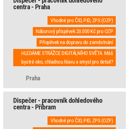
Dispečer - pracovník dohledového
centra - Praha
Vhodné pro ČID, PID, ZPS (OZP)
Náborový příspěvek 20.000 Kč pro OZP
Příspěvek na dopravu do zaměstnání
HLEDÁME STRÁŽCE DIGITÁLNÍHO SVĚTA. Máš
bystré oko, chladnou hlavu a smysl pro detail?
Praha
Dispečer - pracovník dohledového
centra - Příbram
Vhodné pro ČID, PID, ZPS (OZP)