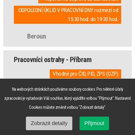
ODPOLEDNÍ ÚKLID V PRACOVNÍ DNY rozmezí od
15:30 hod. do 19:30 hod.
Beroun
Pracovníci ostrahy - Příbram
Vhodné pro ČID, PID, ZPS (OZP)
Vhodné pro starobní důchodce
Na webových stránkách používáme soubory cookies. Pro některé účely
Možnost zkráceného úvazku
zpracování je vyžadován Váš souhlas, který vyjádříte volbou "Přijmout". Nastavení
Náborový příspěvek 20.000 Kč pro OZP
Cookies můžete změnit volbou "Zobrazit detaily".
Příspěvek na dopravu do zaměstnání
Zobrazit detaily
Přijmout
Po zkušební době od nás dostanete náborový