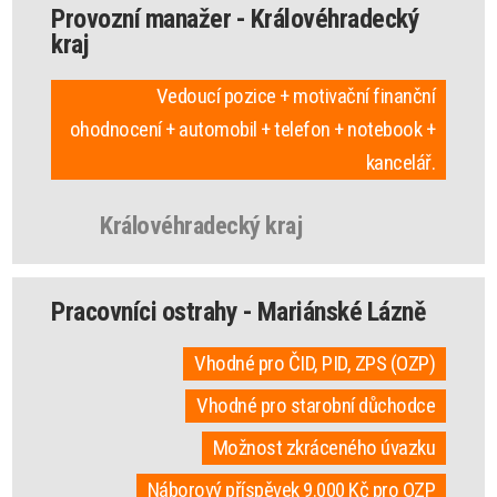
Provozní manažer - Královéhradecký
kraj
Vedoucí pozice + motivační finanční
ohodnocení + automobil + telefon + notebook +
kancelář.
Královéhradecký kraj
Pracovníci ostrahy - Mariánské Lázně
Vhodné pro ČID, PID, ZPS (OZP)
Vhodné pro starobní důchodce
Možnost zkráceného úvazku
Náborový příspěvek 9.000 Kč pro OZP