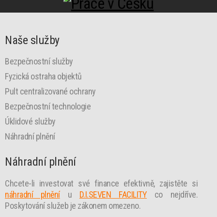
Naše služby
Bezpečnostní služby
Fyzická ostraha objektů
Pult centralizované ochrany
Bezpečnostní technologie
Úklidové služby
Náhradní plnění
Náhradní plnění
Chcete-li investovat své finance efektivně, zajistěte si
náhradní plnění
u
D.I.SEVEN FACILITY
co nejdříve.
Poskytování služeb je zákonem omezeno.