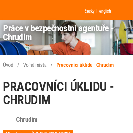
česky
english
Práce v bezpečnostní agentuře -
Chrudim
Úvod
/
Volná místa
/
Pracovníci úklidu - Chrudim
PRACOVNÍCI ÚKLIDU -
CHRUDIM
Chrudim