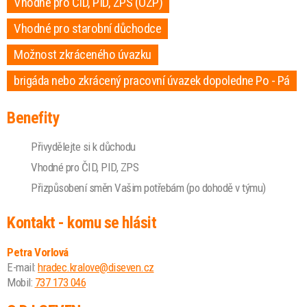
Vhodné pro ČID, PID, ZPS (OZP)
Vhodné pro starobní důchodce
Možnost zkráceného úvazku
brigáda nebo zkrácený pracovní úvazek dopoledne Po - Pá
Benefity
Přivydělejte si k důchodu
Vhodné pro ČID, PID, ZPS
Přizpůsobení směn Vašim potřebám (po dohodě v týmu)
Kontakt - komu se hlásit
Petra Vorlová
E-mail:
hradec.kralove@diseven.cz
Mobil:
737 173 046