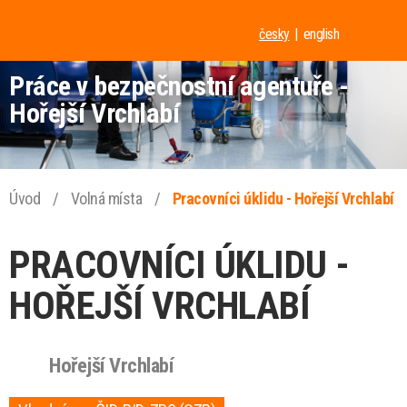
česky
english
Práce v bezpečnostní agentuře -
Hořejší Vrchlabí
Úvod
/
Volná místa
/
Pracovníci úklidu - Hořejší Vrchlabí
PRACOVNÍCI ÚKLIDU -
HOŘEJŠÍ VRCHLABÍ
Hořejší Vrchlabí