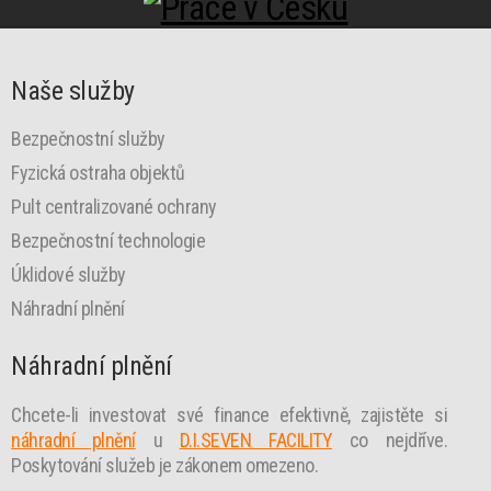
Naše služby
Bezpečnostní služby
Fyzická ostraha objektů
Pult centralizované ochrany
Bezpečnostní technologie
Úklidové služby
Náhradní plnění
Náhradní plnění
Chcete-li investovat své finance efektivně, zajistěte si
náhradní plnění
u
D.I.SEVEN FACILITY
co nejdříve.
Poskytování služeb je zákonem omezeno.