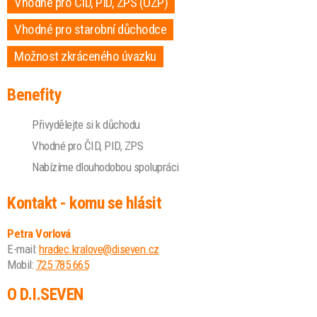
Vhodné pro ČID, PID, ZPS (OZP)
Vhodné pro starobní důchodce
Možnost zkráceného úvazku
Benefity
Přivydělejte si k důchodu
Vhodné pro ČID, PID, ZPS
Nabízíme dlouhodobou spolupráci
Kontakt - komu se hlásit
Petra Vorlová
E-mail:
hradec.kralove@diseven.cz
Mobil:
725 785 665
O D.I.SEVEN