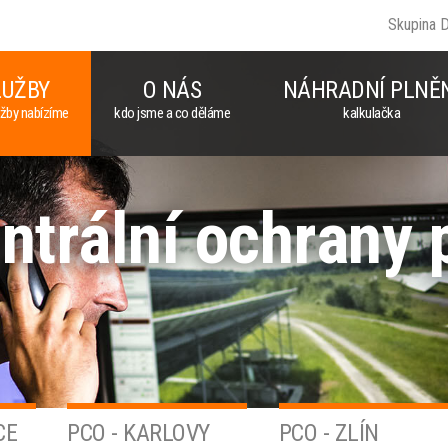
Skupina 
LUŽBY
O NÁS
NÁHRADNÍ PLNĚ
užby nabízíme
kdo jsme a co děláme
kalkulačka
ntrální ochrany 
CE
PCO - KARLOVY
PCO - ZLÍN