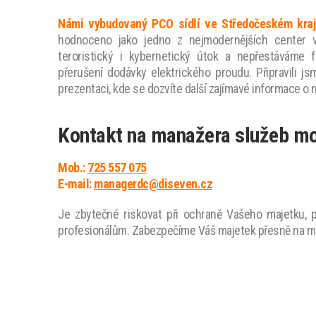
Námi vybudovaný PCO sídlí ve Středočeském kraj
hodnoceno jako jedno z nejmodernějších center v
teroristický i kybernetický útok a nepřestáváme 
přerušení dodávky elektrického proudu. Připravili 
prezentaci, kde se dozvíte další zajímavé informace o
Kontakt na manažera služeb mo
Mob.:
725 557 075
E-mail:
managerdc@diseven.cz
Je zbytečné riskovat při ochraně Vašeho majetku, p
profesionálům. Zabezpečíme Váš majetek přesně na m