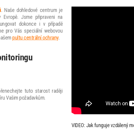
i
. Naše dohledové centrum je
 Evropě. Jsme připraveni na
fungovat dokonce i v případě
jsme pro Vás speciální webovou
 našem
pultu centrální ochrany
.
nitoringu
řenechejte tuto starost raději
íru Vašim požadavkům.
VIDEO: Jak funguje vzdálený m