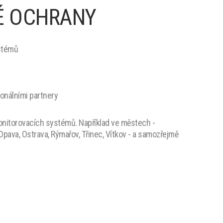
É OCHRANY
ystémů
ionálními partnery
monitorovacích systémů. Například ve městech -
 Opava, Ostrava, Rýmařov, Třinec, Vítkov - a samozřejmě