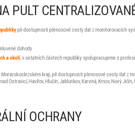
NA PULT CENTRALIZOVAN
epubliky
při dostupnosti přenosové cesty dat z monitorovacích s
 smluvené dohody
ch a okolí
, v ostatních částech republiky spolupracujeme s profes
 v Moravskoslezském kraji, při dostupnosti přenosové cesty dat z 
ad Ostravicí, Havířov, Hlučín, Jablunkov, Karviná, Krnov, Nový Jičín,
RÁLNÍ OCHRANY