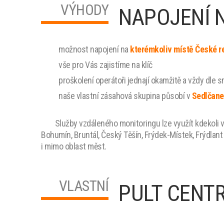
VÝHODY
NAPOJENÍ 
možnost napojení na
kterémkoliv místě České r
vše pro Vás zajistíme na klíč
proškolení operátoři jednají okamžitě a vždy dle
naše vlastní zásahová skupina působí v
Sedlčane
Služby vzdáleného monitoringu lze
využít kdekoli
Bohumín, Bruntál, Český Těšín, Frýdek-Místek, Frýdlant n
i mimo oblast měst.
VLASTNÍ
PULT CENT