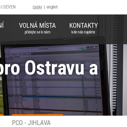
D.I.SEVEN
česky
english
NÍ
VOLNÁ MÍSTA
KONTAKTY
přidejte se k nám
kde nás najdete
pro Ostravu a
PCO - JIHLAVA