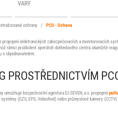
VARY
entralizované ochrany
/
PCO - Ostrava
D
PCO - OLOMOUC
PCO - LIBEREC
e propojení elektronických zabezpečovacích a monitorovacích sy
ehož rámci proškolení operátoři dohledového centra okamžitě reagu
u s objednavatelem.
PCO - STŘEDNÍ
PCO - PRAHA
ČECHY
G PROSTŘEDNICTVÍM PC
liky umožňuje bezpečnostní agentura D.I.SEVEN, a.s. propojení
pult
í systémy (EZS, EPS, Videofied) nebo průmyslové kamery (CCTV).