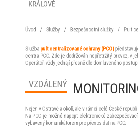
KRÁLOVÉ
Úvod
/
Služby
/
Bezpečnostní služby
/
Pult c
PCO - ČESKÉ
PCO - ÚSTÍ NA
BUDĚJOVICE
LABEM
Služba
pult centralizované ochrany (PCO)
představuj
centra PCO. Zde je dodržován nepřetržitý provoz, v j
Operátoři vždy jednají přesně dle domluveného postup
PCO - BRNO
PCO - PLZEŇ
VZDÁLENÝ
MONITORIN
Nejen v Ostravě a okolí, ale v rámci celé České repub
Na PCO je možné napojit elektronické zabezpečovac
vybavený komunikátorem pro přenos dat na PCO.