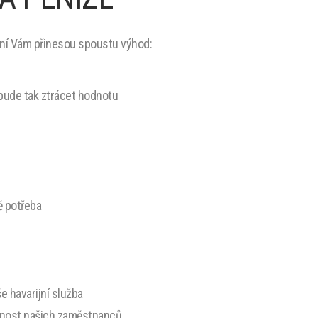
í Vám přinesou spoustu výhod:
bude tak ztrácet hodnotu
ě potřeba
e havarijní služba
étnost našich zaměstnanců