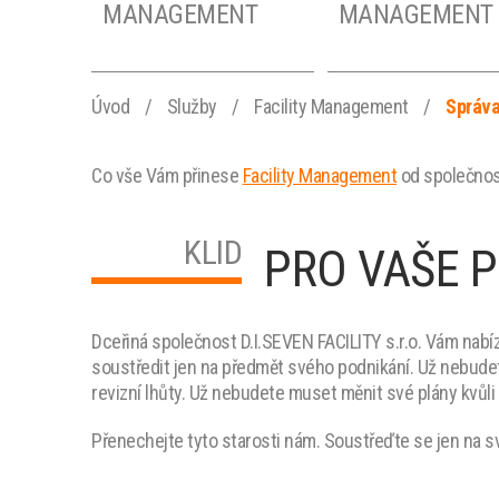
MANAGEMENT
MANAGEMENT
Úvod
/
Služby
/
Facility Management
/
Správa
Co vše Vám přinese
Facility Management
od společnost
KLID
PRO VAŠE 
Dceřiná společnost D.I.SEVEN FACILITY s.r.o. Vám nabí
soustředit jen na předmět svého podnikání. Už nebudet
revizní lhůty. Už nebudete muset měnit své plány kvů
Přenechejte tyto starosti nám. Soustřeďte se jen na s