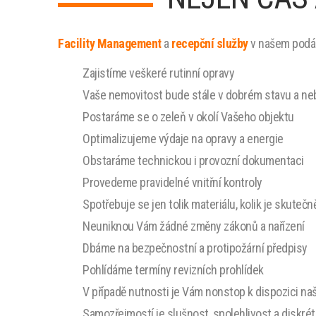
Facility Management
a
recepční služby
v našem podán
Zajistíme veškeré rutinní opravy
Vaše nemovitost bude stále v dobrém stavu a ne
Postaráme se o zeleň v okolí Vašeho objektu
Optimalizujeme výdaje na opravy a energie
Obstaráme technickou i provozní dokumentaci
Provedeme pravidelné vnitřní kontroly
Spotřebuje se jen tolik materiálu, kolik je skutečn
Neuniknou Vám žádné změny zákonů a nařízení
Dbáme na bezpečnostní a protipožární předpisy
Pohlídáme termíny revizních prohlídek
V případě nutnosti je Vám nonstop k dispozici naš
Samozřejmostí je slušnost, spolehlivost a diskr