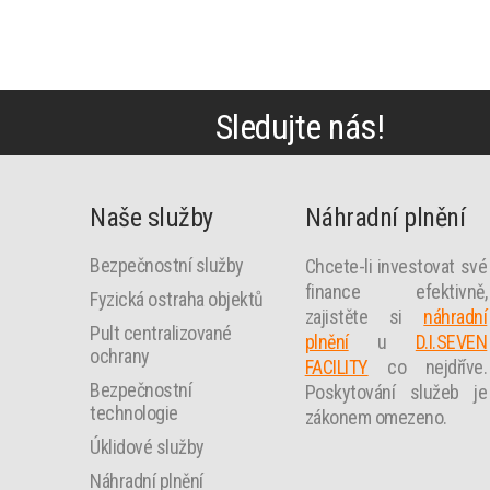
Sledujte nás!
Naše služby
Náhradní plnění
Bezpečnostní služby
Chcete-li investovat své
finance efektivně,
Fyzická ostraha objektů
zajistěte si
náhradní
Pult centralizované
plnění
u
D.I.SEVEN
ochrany
FACILITY
co nejdříve.
Bezpečnostní
Poskytování služeb je
technologie
zákonem omezeno.
Úklidové služby
Náhradní plnění