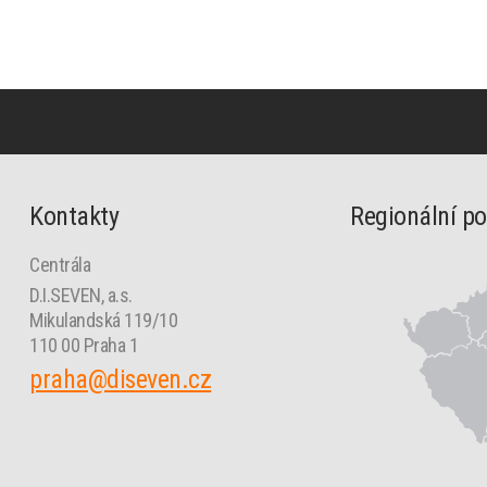
Kontakty
Regionální p
Centrála
D.I.SEVEN, a.s.
Mikulandská 119/10
110 00 Praha 1
praha@diseven.cz