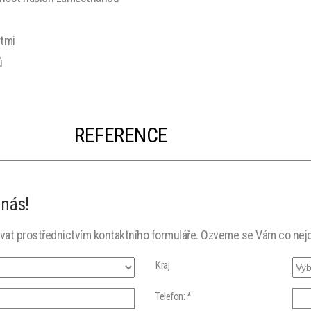
tmi
ů
REFERENCE
 nás!
ovat prostřednictvím kontaktního formuláře. Ozveme se Vám co nejd
Kraj
Telefon: *