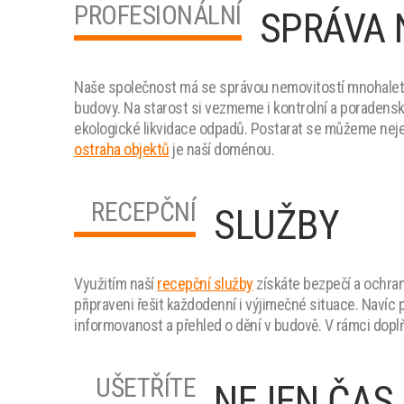
PROFESIONÁLNÍ
SPRÁVA 
Naše společnost má se správou nemovitostí mnohaleté 
budovy. Na starost si vezmeme i kontrolní a poradensk
ekologické likvidace odpadů. Postarat se můžeme nejen
ostraha objektů
je naší doménou.
RECEPČNÍ
SLUŽBY
Využitím naší
recepční služby
získáte bezpečí a ochran
připraveni řešit každodenní i výjimečné situace. Navíc 
informovanost a přehled o dění v budově. V rámci dopl
UŠETŘÍTE
NEJEN ČAS 