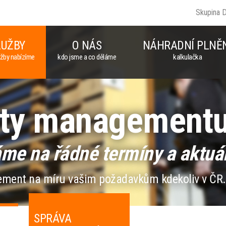
Skupina 
LUŽBY
O NÁS
NÁHRADNÍ PLNĚ
užby nabízíme
kdo jsme a co děláme
kalkulačka
ity management
me na řádné termíny a aktuáln
ement na míru vašim požadavkům kdekoliv v ČR.
SPRÁVA