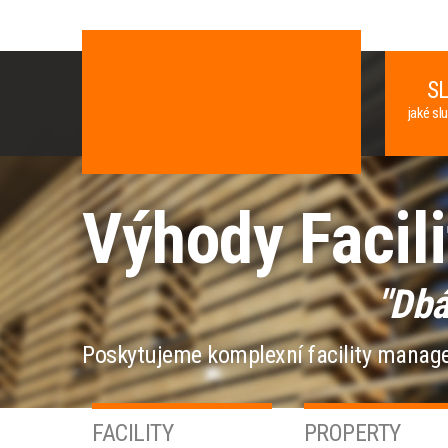
S
jaké sl
Výhody Facil
"Dbá
Poskytujeme komplexní facility manag
FACILITY
PROPERTY