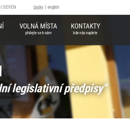
D.I.SEVEN
česky
english
NÍ
VOLNÁ MÍSTA
KONTAKTY
přidejte se k nám
kde nás najdete
u
í legislativní předpisy"