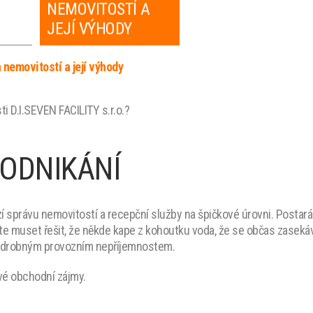
NEMOVITOSTÍ A
JEJÍ VÝHODY
 nemovitostí a její výhody
i D.I.SEVEN FACILITY s.r.o.?
PODNIKÁNÍ
zí správu nemovitostí a recepční služby na špičkové úrovni. Postar
e muset řešit, že někde kape z kohoutku voda, že se občas zasekává
li drobným provozním nepříjemnostem.
vé obchodní zájmy.