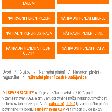
LABEM
NÁHRADNÍ PLNĚNÍ PLZEŇ
NÁHRADNÍ PLNĚNÍ LIBEREC
NÁHRADNÍ PLNĚNÍ OSTRAVA
NÁHRADNÍ PLNĚNÍ BRNO
NÁHRADNÍ PLNĚNÍ STŘEDNÍ
NÁHRADNÍ PLNĚNÍ PRAHA
ČECHY
Úvod
/
Služby
/
Náhradní plnění
/
Náhradní plnění -
regionální
/
Náhradní plnění České Budějovice
D.I.SEVEN FACILITY
splňuje ze zákona větší než 50 % podíl
v zaměstnávání OZP, a tím Vám oprávněně může nabídnout možnost
odběru svých služeb pro Vaše
náhradní plnění
, tj. zástupného plnění
povinného 4% podílu
zaměstnávání OZP
ve firmách s více jak 25