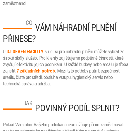
zaměstnanci.
CO
VÁM NÁHRADNÍ PLNĚNÍ
PŘINESE?
U
D.I.SEVEN FACILITY
s.r.o. si pro náhradní plnění můžete vybrat ze
široké škály služeb.
Pro klienty zajišťujeme podpůrné činnosti, které
zvyšují efektivitu jejich podnikání. U každé budovy nebo areálu je třeba
zajistit
7 základních potřeb
. Mezi tyto potřeby patří bezpečnost
areálu, čisté prostředí, obsluha vstupu, hygienický servis nebo
technická správa a údržba.
JAK
POVINNÝ PODÍL SPLNIT?
Pokud Vám obor Vašeho podnikání neumožňuje přímo zaměstnávat
osoby se zdravotním postižením, zbývají Vám pouze dvě varianty