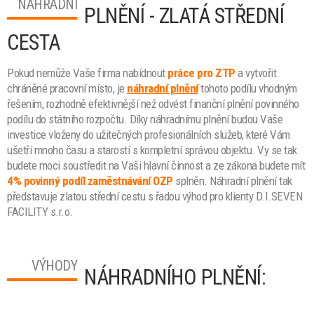
NÁHRADNÍ
PLNĚNÍ - ZLATÁ STŘEDNÍ
CESTA
Pokud nemůže Vaše firma nabídnout
práce pro ZTP
a vytvořit
chráněné pracovní místo, je
náhradní plnění
tohoto podílu vhodným
řešením, rozhodně efektivnější než odvést finanční plnění povinného
podílu do státního rozpočtu. Díky náhradnímu plnění budou Vaše
investice vloženy do užitečných profesionálních služeb, které Vám
ušetří mnoho času a starostí s kompletní správou objektu. Vy se tak
budete moci soustředit na Vaši hlavní činnost a ze zákona budete mít
4% povinný podíl zaměstnávání OZP
splněn. Náhradní plnění tak
představuje zlatou střední cestu s řadou výhod pro klienty D.I.SEVEN
FACILITY s.r.o.
VÝHODY
NÁHRADNÍHO PLNĚNÍ: