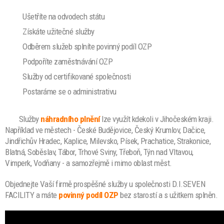
Ušetříte na odvodech státu
Získáte užitečné služby
Odběrem služeb splníte povinný podíl OZP
Podpoříte zaměstnávání OZP
Služby od certifikované společnosti
Postaráme se o administrativu
Služby
náhradního plnění
lze
využít kdekoli v Jihočeském kraji.
Například ve městech - České Budějovice, Český Krumlov, Dačice,
Jindřichův Hradec, Kaplice, Milevsko, Písek, Prachatice, Strakonice,
Blatná, Soběslav, Tábor, Trhové Sviny, Třeboň, Týn nad Vltavou,
Vimperk, Vodňany - a samozřejmě i mimo oblast měst.
Objednejte Vaší firmě prospěšné služby u společnosti D.I.SEVEN
FACILITY a máte
povinný podíl OZP
bez starostí a s užitkem splněn.