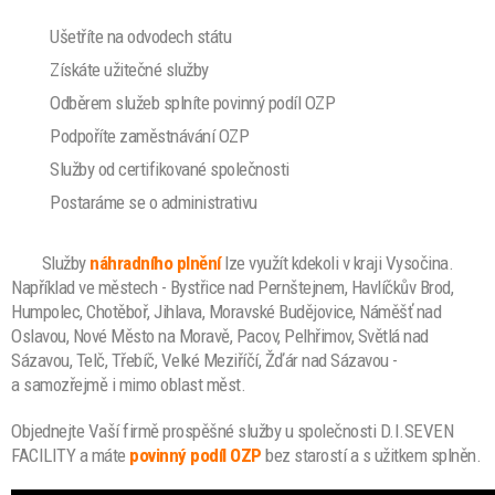
Ušetříte na odvodech státu
Získáte užitečné služby
Odběrem služeb splníte povinný podíl OZP
Podpoříte zaměstnávání OZP
Služby od certifikované společnosti
Postaráme se o administrativu
Služby
náhradního plnění
lze
využít kdekoli v kraji Vysočina.
Například ve městech - Bystřice nad Pernštejnem, Havlíčkův Brod,
Humpolec, Chotěboř, Jihlava, Moravské Budějovice, Náměšť nad
Oslavou, Nové Město na Moravě, Pacov, Pelhřimov, Světlá nad
Sázavou, Telč, Třebíč, Velké Meziříčí, Žďár nad Sázavou -
a samozřejmě i mimo oblast měst.
Objednejte Vaší firmě prospěšné služby u společnosti D.I.SEVEN
FACILITY a máte
povinný podíl OZP
bez starostí a s užitkem splněn.