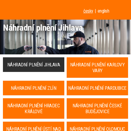
česky
english
Náhradní plnění Jihlava
NÁHRADNÍ PLNĚNÍ JIHLAVA
NÁHRADNÍ PLNĚNÍ KARLOVY
VARY
NÁHRADNÍ PLNĚNÍ ZLÍN
NÁHRADNÍ PLNĚNÍ PARDUBICE
NÁHRADNÍ PLNĚNÍ HRADEC
NÁHRADNÍ PLNĚNÍ ČESKÉ
KRÁLOVÉ
BUDĚJOVICE
NÁHRADNÍ PLNĚNÍ ÚSTÍ NAD
NÁHRADNÍ PLNĚNÍ OLOMOUC