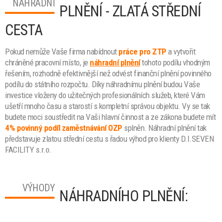
NÁHRADNÍ
PLNĚNÍ - ZLATÁ STŘEDNÍ
CESTA
Pokud nemůže Vaše firma nabídnout
práce pro ZTP
a vytvořit
chráněné pracovní místo, je
náhradní plnění
tohoto podílu vhodným
řešením, rozhodně efektivnější než odvést finanční plnění povinného
podílu do státního rozpočtu. Díky náhradnímu plnění budou Vaše
investice vloženy do užitečných profesionálních služeb, které Vám
ušetří mnoho času a starostí s kompletní správou objektu. Vy se tak
budete moci soustředit na Vaši hlavní činnost a ze zákona budete mít
4% povinný podíl zaměstnávání OZP
splněn. Náhradní plnění tak
představuje zlatou střední cestu s řadou výhod pro klienty D.I.SEVEN
FACILITY s.r.o.
VÝHODY
NÁHRADNÍHO PLNĚNÍ: