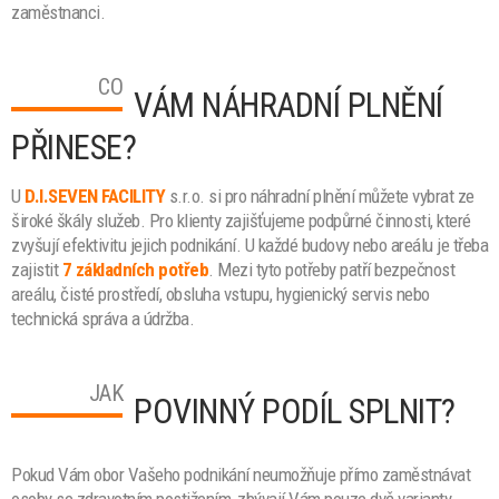
zaměstnanci.
CO
VÁM NÁHRADNÍ PLNĚNÍ
PŘINESE?
U
D.I.SEVEN FACILITY
s.r.o. si pro náhradní plnění můžete vybrat ze
široké škály služeb.
Pro klienty zajišťujeme podpůrné činnosti, které
zvyšují efektivitu jejich podnikání. U každé budovy nebo areálu je třeba
zajistit
7 základních potřeb
. Mezi tyto potřeby patří bezpečnost
areálu, čisté prostředí, obsluha vstupu, hygienický servis nebo
technická správa a údržba.
JAK
POVINNÝ PODÍL SPLNIT?
Pokud Vám obor Vašeho podnikání neumožňuje přímo zaměstnávat
osoby se zdravotním postižením, zbývají Vám pouze dvě varianty