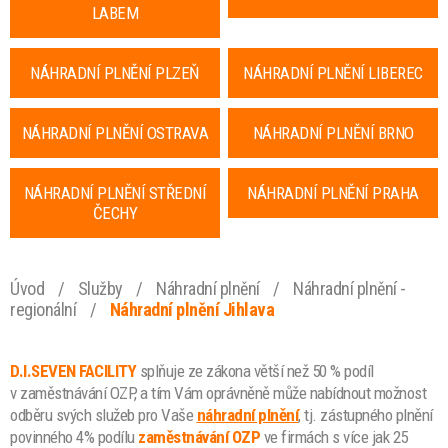
LABEM
NÁHRADNÍ PLNĚNÍ PLZEŇ
NÁHRADNÍ PLNĚNÍ LIBEREC
NÁHRADNÍ PLNĚNÍ OSTRAVA
NÁHRADNÍ PLNĚNÍ BRNO
NÁHRADNÍ PLNĚNÍ STŘEDNÍ
NÁHRADNÍ PLNĚNÍ PRAHA
ČECHY
Úvod
/
Služby
/
Náhradní plnění
/
Náhradní plnění -
regionální
/
Náhradní plnění Jihlava
D.I.SEVEN FACILITY
splňuje ze zákona větší než 50 % podíl
v zaměstnávání OZP, a tím Vám oprávněně může nabídnout možnost
odběru svých služeb pro Vaše
náhradní plnění
, tj. zástupného plnění
povinného 4% podílu
zaměstnávání OZP
ve firmách s více jak 25