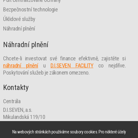
Bezpečnostní technologie
Úklidové služby
Náhradní plnění
Náhradní plnění
Chcete-li investovat své finance efektivně, zajistěte si
náhradní plnění
u
D.I.SEVEN FACILITY
co nejdříve.
Poskytování služeb je zákonem omezeno.
Kontakty
Centrála
D.I.SEVEN, a.s.
Mikulandská 119/10
110 00 Praha 1
praha@diseven.cz
Na webových stránkách používáme soubory cookies. Pro některé účely