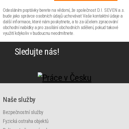
Odesláním poptávky berete na vědomí, že společnost D.I. SEVEN a.s.
bude jako správce osobních údajů uchovávat Vaše kontaktní údaje a
další informace, které nám poskytnete, a to za účelem zpracování
obchodní nabídky a pro zasílání obchodních sdělení, pokud takové
využití kdykoliv v budoucnu neodmítnete.
Sledujte nás!
Naše služby
Bezpečnostní služby
Fyzická ostraha objektů