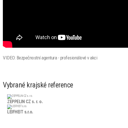
VIDEO: Bezpečnostní agentura - profesionálové v akci
Vybrané krajské reference
ZEPPELIN CZ s. r. o.
LEIFHEIT s.r.o.