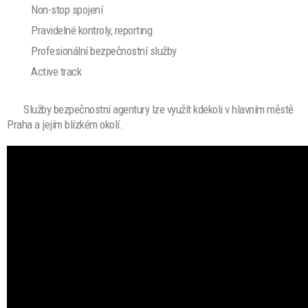
Non-stop spojení
Pravidelné kontroly, reporting
Profesionální bezpečnostní služby
Active track
Služby bezpečnostní agentury lze
využít kdekoli v hlavním městě
Praha a jejím blízkém okolí.