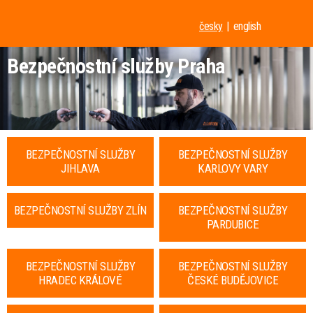
česky
english
Bezpečnostní služby Praha
BEZPEČNOSTNÍ SLUŽBY
BEZPEČNOSTNÍ SLUŽBY
JIHLAVA
KARLOVY VARY
BEZPEČNOSTNÍ SLUŽBY ZLÍN
BEZPEČNOSTNÍ SLUŽBY
PARDUBICE
BEZPEČNOSTNÍ SLUŽBY
BEZPEČNOSTNÍ SLUŽBY
HRADEC KRÁLOVÉ
ČESKÉ BUDĚJOVICE