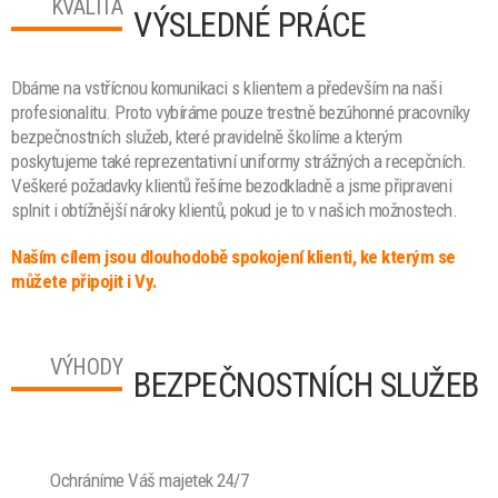
KVALITA
VÝSLEDNÉ PRÁCE
Dbáme na vstřícnou komunikaci s klientem a především na naši
profesionalitu. Proto vybíráme pouze trestně bezúhonné pracovníky
bezpečnostních služeb, které pravidelně školíme a kterým
poskytujeme také reprezentativní uniformy strážných a recepčních.
Veškeré požadavky klientů řešíme bezodkladně a jsme připraveni
splnit i obtížnější nároky klientů, pokud je to v našich možnostech.
Naším cílem jsou dlouhodobě spokojení klienti, ke kterým se
můžete připojit i Vy.
VÝHODY
BEZPEČNOSTNÍCH SLUŽEB
Ochráníme Váš majetek 24/7