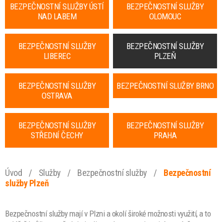
BEZPEČNOSTNÍ SLUŽBY ÚSTÍ
BEZPEČNOSTNÍ SLUŽBY
NAD LABEM
OLOMOUC
BEZPEČNOSTNÍ SLUŽBY
BEZPEČNOSTNÍ SLUŽBY
LIBEREC
PLZEŇ
BEZPEČNOSTNÍ SLUŽBY
BEZPEČNOSTNÍ SLUŽBY BRNO
OSTRAVA
BEZPEČNOSTNÍ SLUŽBY
BEZPEČNOSTNÍ SLUŽBY
STŘEDNÍ ČECHY
PRAHA
Úvod
/
Služby
/
Bezpečnostní služby
/
Bezpečnostní
služby Plzeň
Bezpečnostní služby mají v Plzni a okolí široké možnosti využití, a to