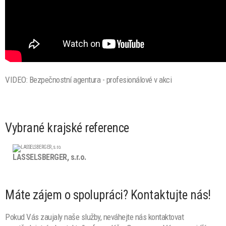
VIDEO: Bezpečnostní agentura - profesionálové v akci
Vybrané krajské reference
LASSELSBERGER, s.r.o.
Máte zájem o spolupráci? Kontaktujte nás!
Pokud Vás zaujaly naše služby, neváhejte nás kontaktovat