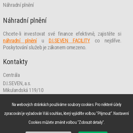
Náhradní plnění
Náhradní plnění
Chcete-li investovat své finance efektivně, zajistěte si
náhradní plnění
u
D.I.SEVEN FACILITY
co nejdříve.
Poskytování služeb je zákonem omezeno.
Kontakty
Centrála
D.I.SEVEN, a.s.
Mikulandská 119/10
110 00 Praha 1
praha@diseven.cz
Na webových stránkách používáme soubory cookies. Pro některé účely
zpracování je vyžadován Váš souhlas, který vyjádříte volbou "Přijmout". Nastavení
Cookies můžete změnit volbou "Zobrazit detaily".
© 2026 D.I.SEVEN, a.s. Created by
VIDIA-DESIGN