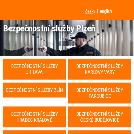
česky
english
Bezpečnostní služby Plzeň
BEZPEČNOSTNÍ SLUŽBY
BEZPEČNOSTNÍ SLUŽBY
JIHLAVA
KARLOVY VARY
BEZPEČNOSTNÍ SLUŽBY ZLÍN
BEZPEČNOSTNÍ SLUŽBY
PARDUBICE
BEZPEČNOSTNÍ SLUŽBY
BEZPEČNOSTNÍ SLUŽBY
HRADEC KRÁLOVÉ
ČESKÉ BUDĚJOVICE