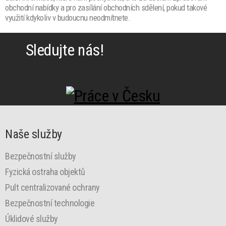
obchodní nabídky a pro zasílání obchodních sdělení, pokud takové
využití kdykoliv v budoucnu neodmítnete.
Sledujte nás!
Naše služby
Bezpečnostní služby
Fyzická ostraha objektů
Pult centralizované ochrany
Bezpečnostní technologie
Úklidové služby