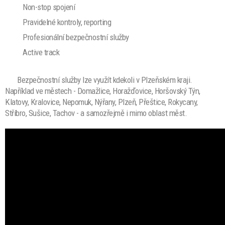
Non-stop spojení
Pravidelné kontroly, reporting
Profesionální bezpečnostní služby
Active track
Bezpečnostní služby lze využít
kdekoli v Plzeňském kraji.
Například ve městech - Domažlice, Horažďovice, Horšovský Týn,
Klatovy, Kralovice, Nepomuk, Nýřany, Plzeň, Přeštice, Rokycany,
Stříbro, Sušice, Tachov - a samozřejmě i mimo oblast měst.