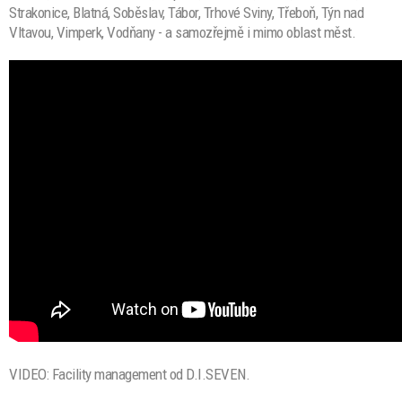
Strakonice, Blatná, Soběslav, Tábor, Trhové Sviny, Třeboň, Týn nad
Vltavou, Vimperk, Vodňany - a samozřejmě i mimo oblast měst.
VIDEO: Facility management od D.I.SEVEN.