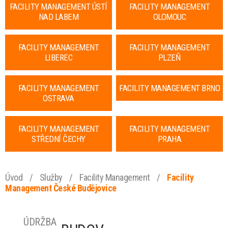
FACILITY MANAGEMENT ÚSTÍ
FACILITY MANAGEMENT
NAD LABEM
OLOMOUC
FACILITY MANAGEMENT
FACILITY MANAGEMENT
LIBEREC
PLZEŇ
FACILITY MANAGEMENT
FACILITY MANAGEMENT BRNO
OSTRAVA
FACILITY MANAGEMENT
FACILITY MANAGEMENT
STŘEDNÍ ČECHY
PRAHA
Úvod
/
Služby
/
Facility Management
/
Facility
Management České Budějovice
ÚDRŽBA