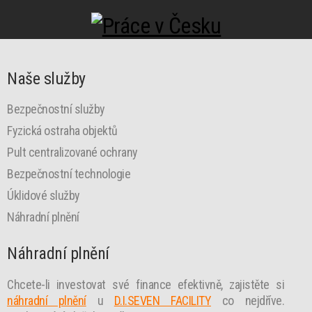
Naše služby
Bezpečnostní služby
Fyzická ostraha objektů
Pult centralizované ochrany
Bezpečnostní technologie
Úklidové služby
Náhradní plnění
Náhradní plnění
Chcete-li investovat své finance efektivně, zajistěte si
náhradní plnění
u
D.I.SEVEN FACILITY
co nejdříve.