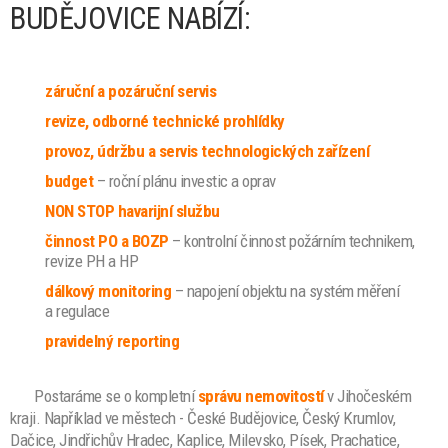
BUDĚJOVICE NABÍZÍ:
záruční a pozáruční servis
revize, odborné technické prohlídky
provoz, údržbu a servis technologických zařízení
budget
– roční plánu investic a oprav
NON STOP havarijní službu
činnost PO a BOZP
– kontrolní činnost požárním technikem,
revize PH a HP
dálkový monitoring
– napojení objektu na systém měření
a regulace
pravidelný reporting
Postaráme se o kompletní
správu nemovitostí
v Jihočeském
kraji. Například ve městech - České Budějovice, Český Krumlov,
Dačice, Jindřichův Hradec, Kaplice, Milevsko, Písek, Prachatice,