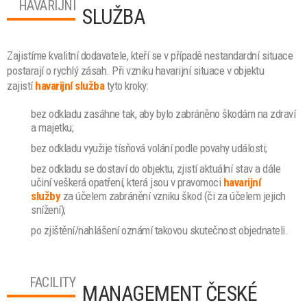
HAVARIJNÍ
SLUŽBA
Zajistíme kvalitní dodavatele, kteří se v případě nestandardní situace
postarají o rychlý zásah. Při vzniku havarijní situace v objektu
zajistí
havarijní služba
tyto kroky:
bez odkladu zasáhne tak, aby bylo zabráněno škodám na zdraví
a majetku;
bez odkladu využije tísňová volání podle povahy události;
bez odkladu se dostaví do objektu, zjistí aktuální stav a dále
učiní veškerá opatření, která jsou v pravomoci
havarijní
služby
za účelem zabránění vzniku škod (či za účelem jejich
snížení);
po zjištění/nahlášení oznámí takovou skutečnost objednateli.
FACILITY
MANAGEMENT ČESKÉ