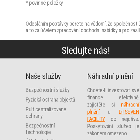
* povinné položky
Odesláním poptávky berete na vědomí, že společnost D.
a to za účelem zpracování obchodní nabídky a pro zasí
Sledujte nás!
Naše služby
Náhradní plnění
Bezpečnostní služby
Chcete-li investovat své
finance efektivně,
Fyzická ostraha objektů
zajistěte si
náhradní
Pult centralizované
plnění
u
D.I.SEVEN
ochrany
FACILITY
co nejdříve.
Bezpečnostní
Poskytování služeb je
technologie
zákonem omezeno.