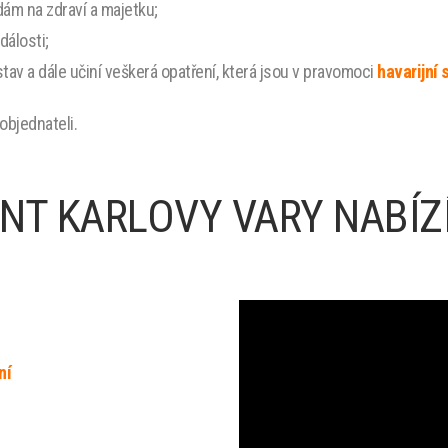
ám na zdraví a majetku;
dálosti;
 stav a dále učiní veškerá opatření, která jsou v pravomoci
havarijní 
objednateli.
T KARLOVY VARY NABÍZÍ
ní