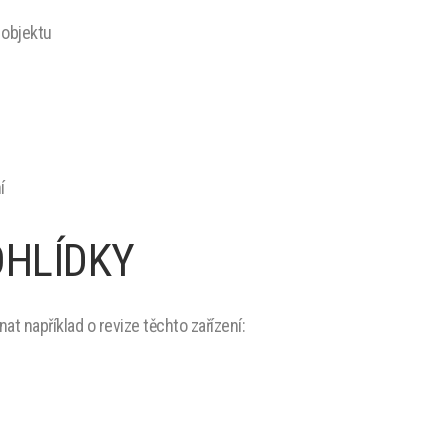
 objektu
í
OHLÍDKY
at například o revize těchto zařízení: