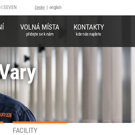
D.I.SEVEN
česky
english
NÍ
VOLNÁ MÍSTA
KONTAKTY
přidejte se k nám
kde nás najdete
 Vary
FACILITY