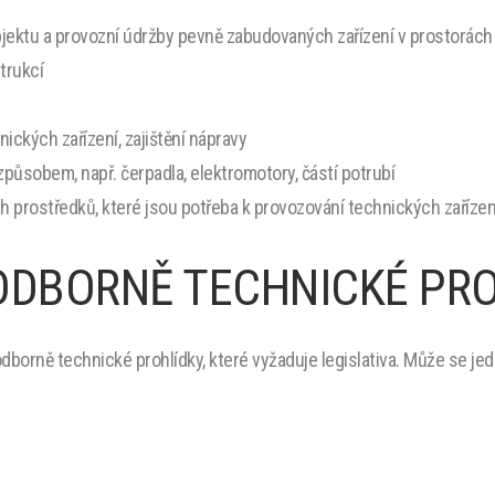
jektu a provozní údržby pevně zabudovaných zařízení v prostorách
trukcí
ických zařízení, zajištění nápravy
ůsobem, např. čerpadla, elektromotory, částí potrubí
ch prostředků, které jsou potřeba k provozování technických zařízen
 ODBORNĚ TECHNICKÉ PR
borně technické prohlídky, které vyžaduje legislativa. Může se jedn