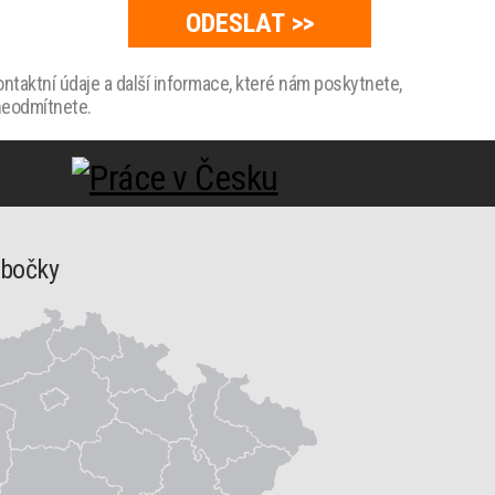
taktní údaje a další informace, které nám poskytnete,
 neodmítnete.
obočky