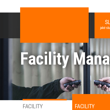
S
jaké sl
Facility Man
FACILITY
FACILITY