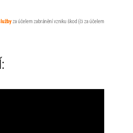
služby
za účelem zabránění vzniku škod (či za účelem
: