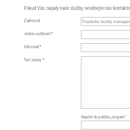
Pokud Vás zaujaly naše služby, neváhejte nás kontakt
Zajímá mě
Jméno a příjmení:*
Váš email:*
Text zprávy: *
Napište do políčka „nospam“: