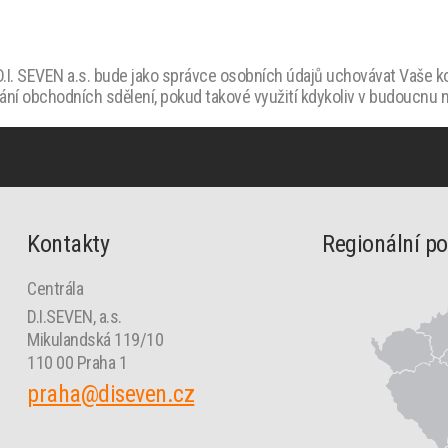
I. SEVEN a.s. bude jako správce osobních údajů uchovávat Vaše kon
lání obchodních sdělení, pokud takové využití kdykoliv v budoucnu
Kontakty
Regionální p
Centrála
D.I.SEVEN, a.s.
Mikulandská 119/10
110 00 Praha 1
praha@diseven.cz