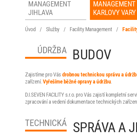
MANAGEMENT
MANAGEMENT
JIHLAVA
KARLOVY VARY
Úvod
/
Služby
/
Facility Management
/
Facili
FACILITY
FACILITY
MANAGEMENT
MANAGEMENT
ÚDRŽBA
BUDOV
ČESKÉ
ÚSTÍ NAD LAB
BUDĚJOVICE
FACILITY
FACILITY
Zajistíme pro Vás
drobnou technickou správu a údržb
zařízení.
Vyřešíme běžné opravy a údržbu
.
MANAGEMENT
MANAGEMENT
OSTRAVA
BRNO
D.I.SEVEN FACILITY s.r.o. pro Vás zajistí kompletní ser
zpracování a vedení dokumentace technických zařízení 
TECHNICKÁ
SPRÁVA A J