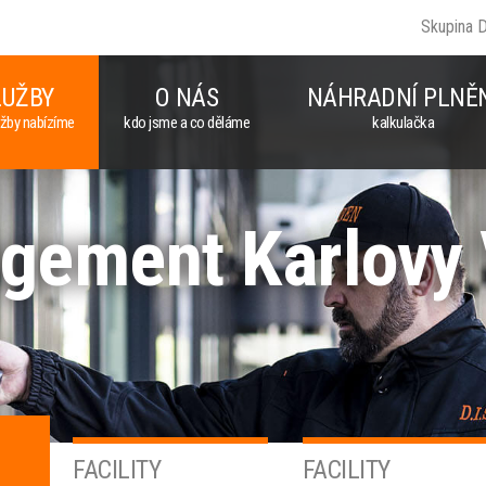
Skupina 
LUŽBY
O NÁS
NÁHRADNÍ PLNĚ
užby nabízíme
kdo jsme a co děláme
kalkulačka
agement Karlovy
FACILITY
FACILITY