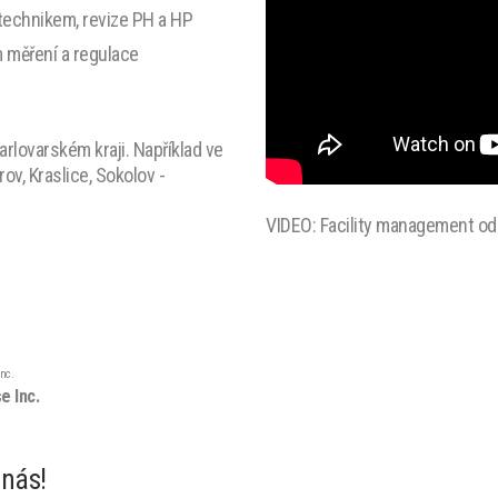
technikem, revize PH a HP
 měření a regulace
arlovarském kraji. Například ve
ov, Kraslice, Sokolov -
VIDEO: Facility management od
e Inc.
 nás!