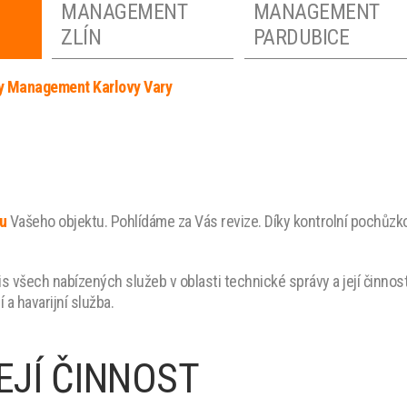
MANAGEMENT
MANAGEMENT
ZLÍN
PARDUBICE
ty Management Karlovy Vary
FACILITY
FACILITY
MANAGEMENT
MANAGEMENT
EM
OLOMOUC
LIBEREC
FACILITY
FACILITY
u
Vašeho objektu. Pohlídáme za Vás revize. Díky kontrolní pochůzko
MANAGEMENT
MANAGEMENT
STŘEDNÍ ČECHY
PRAHA
vis všech nabízených služeb v oblasti technické správy a její činnost
a havarijní služba.
EJÍ ČINNOST