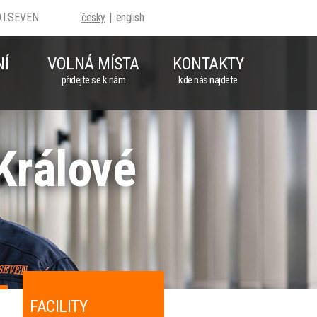
D.I.SEVEN
česky
english
NÍ
VOLNÁ MÍSTA
KONTAKTY
přidejte se k nám
kde nás najdete
Králové
FACILITY