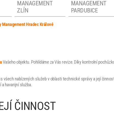
MANAGEMENT
MANAGEMENT
ZLÍN
PARDUBICE
ty Management Hradec Králové
FACILITY
FACILITY
MANAGEMENT
MANAGEMENT
EM
OLOMOUC
LIBEREC
FACILITY
FACILITY
u
Vašeho objektu. Pohlídáme za Vás revize. Díky kontrolní pochůzko
MANAGEMENT
MANAGEMENT
STŘEDNÍ ČECHY
PRAHA
vis všech nabízených služeb v oblasti technické správy a její činnost
a havarijní služba.
EJÍ ČINNOST