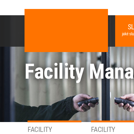
S
jaké sl
Facility Man
FACILITY
FACILITY