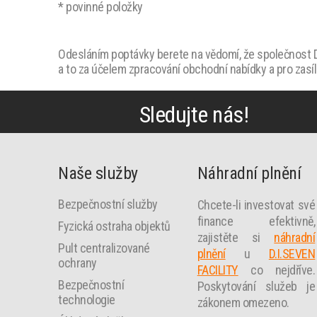
* povinné položky
Odesláním poptávky berete na vědomí, že společnost D.
a to za účelem zpracování obchodní nabídky a pro zasí
Sledujte nás!
Naše služby
Náhradní plnění
Bezpečnostní služby
Chcete-li investovat své
finance efektivně,
Fyzická ostraha objektů
zajistěte si
náhradní
Pult centralizované
plnění
u
D.I.SEVEN
ochrany
FACILITY
co nejdříve.
Bezpečnostní
Poskytování služeb je
technologie
zákonem omezeno.