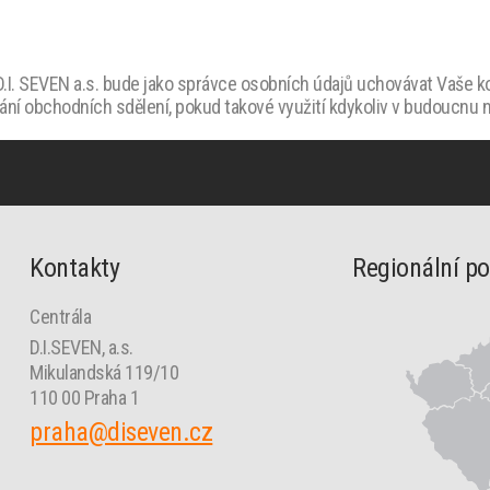
I. SEVEN a.s. bude jako správce osobních údajů uchovávat Vaše kon
lání obchodních sdělení, pokud takové využití kdykoliv v budoucnu
Kontakty
Regionální p
Centrála
D.I.SEVEN, a.s.
Mikulandská 119/10
110 00 Praha 1
praha@diseven.cz