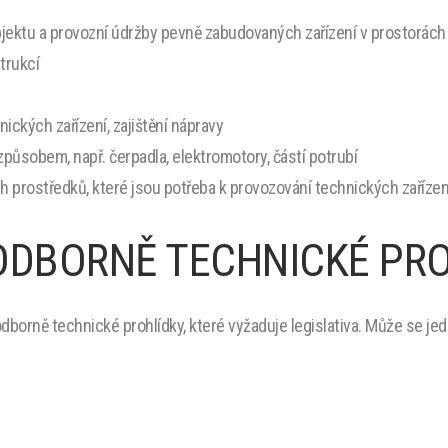
jektu a provozní údržby pevně zabudovaných zařízení v prostorách
trukcí
ických zařízení, zajištění nápravy
ůsobem, např. čerpadla, elektromotory, částí potrubí
ch prostředků, které jsou potřeba k provozování technických zařízen
 ODBORNĚ TECHNICKÉ PR
borně technické prohlídky, které vyžaduje legislativa. Může se jedn