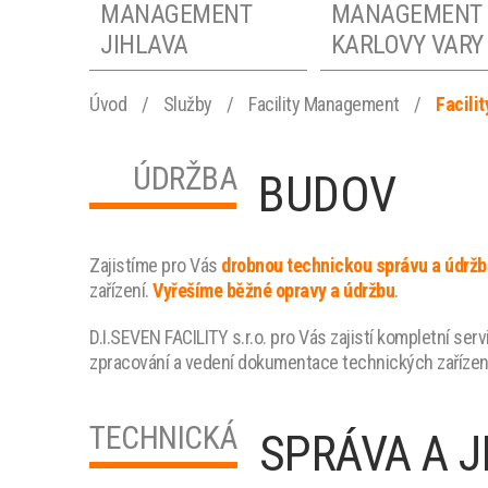
MANAGEMENT
MANAGEMENT
JIHLAVA
KARLOVY VARY
Úvod
/
Služby
/
Facility Management
/
Facili
FACILITY
FACILITY
MANAGEMENT
MANAGEMENT
ÚDRŽBA
BUDOV
ČESKÉ
ÚSTÍ NAD LAB
BUDĚJOVICE
FACILITY
FACILITY
Zajistíme pro Vás
drobnou technickou správu a údržb
zařízení.
Vyřešíme běžné opravy a údržbu
.
MANAGEMENT
MANAGEMENT
OSTRAVA
BRNO
D.I.SEVEN FACILITY s.r.o. pro Vás zajistí kompletní ser
zpracování a vedení dokumentace technických zařízení 
TECHNICKÁ
SPRÁVA A J