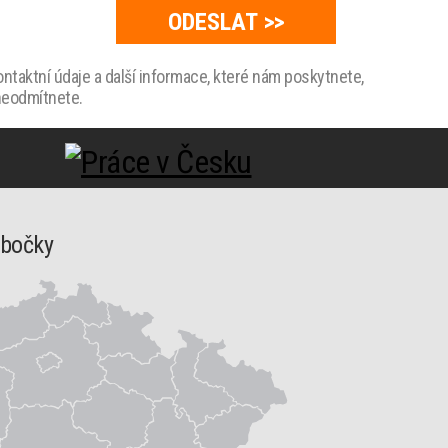
taktní údaje a další informace, které nám poskytnete,
 neodmítnete.
obočky