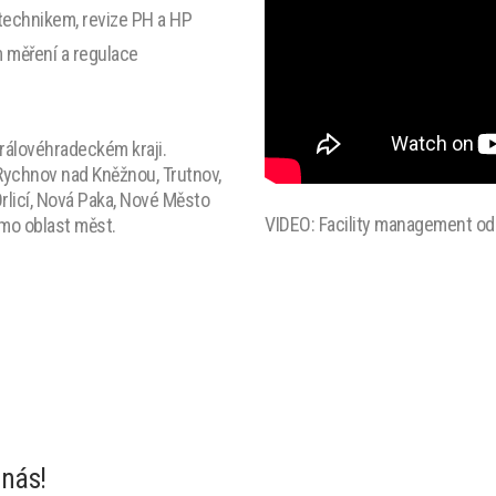
technikem, revize PH a HP
 měření a regulace
rálovéhradeckém kraji.
 Rychnov nad Kněžnou, Trutnov,
rlicí, Nová Paka, Nové Město
VIDEO: Facility management od
imo oblast měst.
 nás!