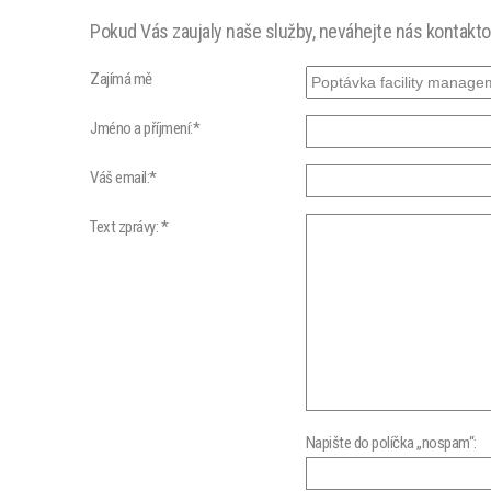
Pokud Vás zaujaly naše služby, neváhejte nás kontakt
Zajímá mě
Jméno a příjmení:*
Váš email:*
Text zprávy: *
Napište do políčka „nospam“: