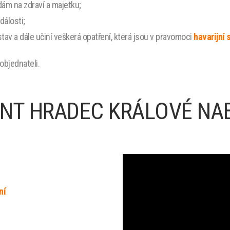
ám na zdraví a majetku;
dálosti;
 stav a dále učiní veškerá opatření, která jsou v pravomoci
havarijní 
objednateli.
T HRADEC KRÁLOVÉ NABÍ
ní