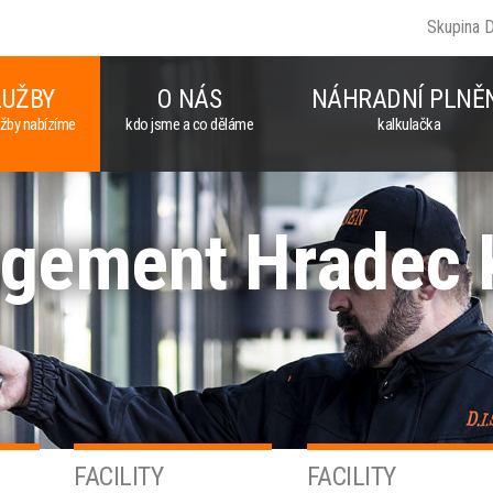
Skupina 
LUŽBY
O NÁS
NÁHRADNÍ PLNĚ
užby nabízíme
kdo jsme a co děláme
kalkulačka
agement Hradec 
FACILITY
FACILITY