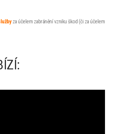
služby
za účelem zabránění vzniku škod (či za účelem
ZÍ: