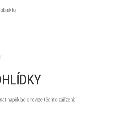
 objektu
í
OHLÍDKY
at například o revize těchto zařízení: