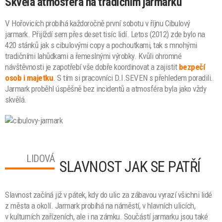
Skvělá atmosféra na tradičním jarmarku
V Hořovicích probíhá každoročně první sobotu v říjnu Cibulový
jarmark. Přijíždí sem přes deset tisíc lidí. Letos (2012) zde bylo na
420 stánků jak s cibulovými copy a pochoutkami, tak s mnohými
tradičními lahůdkami a řemeslnými výrobky. Kvůli ohromné
návštěvnosti je zapotřebí vše dobře koordinovat a zajistit
bezpečí
osob i majetku
. S tím si pracovníci D.I.SEVEN s přehledem poradili.
Jarmark proběhl úspěšně bez incidentů a atmosféra byla jako vždy
skvělá.
LIDOVÁ
SLAVNOST JAK SE PATŘÍ
Slavnost začíná již v pátek, kdy do ulic za zábavou vyrazí všichni lidé
z města a okolí. Jarmark probíhá na náměstí, v hlavních ulicích,
v kulturních zařízeních, ale i na zámku. Součástí jarmarku jsou také