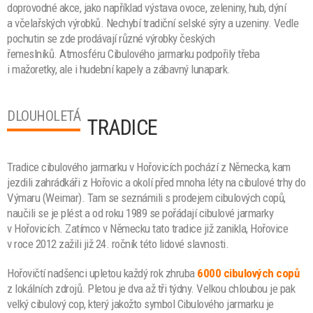
doprovodné akce, jako například výstava ovoce, zeleniny, hub, dýní
a včelařských výrobků. Nechybí tradiční selské sýry a uzeniny. Vedle
pochutin se zde prodávají různé výrobky českých
řemeslníků. Atmosféru Cibulového jarmarku podpořily třeba
i mažoretky, ale i hudební kapely a zábavný lunapark.
DLOUHOLETÁ
TRADICE
Tradice cibulového jarmarku v Hořovicích pochází z Německa, kam
jezdili zahrádkáři z Hořovic a okolí před mnoha léty na cibulové trhy do
Výmaru (Weimar). Tam se seznámili s prodejem cibulových copů,
naučili se je plést a od roku 1989 se pořádají cibulové jarmarky
v Hořovicích. Zatímco v Německu tato tradice již zanikla, Hořovice
v roce 2012 zažili již 24. ročník této lidové slavnosti.
Hořovičtí nadšenci upletou každý rok zhruba
6000 cibulových copů
z lokálních zdrojů. Pletou je dva až tři týdny. Velkou chloubou je pak
velký cibulový cop, který jakožto symbol Cibulového jarmarku je