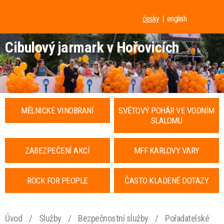
česky
english
Cibulový jarmark v Hořovicích
MĚLNICKÉ VINOBRANÍ
SVĚTOVÝ POHÁR VE VODNÍM
SLALOMU
ZABEZPEČENÍ AKCÍ
MFF KARLOVY VARY
ROCK FOR PEOPLE
ČASTO KLADENÉ DOTAZY
Úvod
/
Služby
/
Bezpečnostní služby
/
Pořadatelské