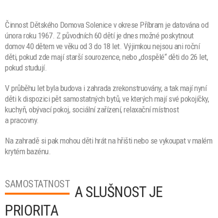
Činnost Dětského Domova Solenice v okrese Příbram je datována od
února roku 1967. Z původních 60 dětí je dnes možné poskytnout
domov 40 dětem ve věku od 3 do 18 let. Výjimkou nejsou ani roční
děti, pokud zde mají starší sourozence, nebo „dospělé“ děti do 26 let,
pokud studují.
V průběhu let byla budova i zahrada zrekonstruovány, a tak mají nyní
děti k dispozici pět samostatných bytů, ve kterých mají své pokojíčky,
kuchyň, obývací pokoj, sociální zařízení, relaxační místnost
a pracovny.
Na zahradě si pak mohou děti hrát na hřišti nebo se vykoupat v malém
krytém bazénu.
SAMOSTATNOST
A SLUŠNOST JE
PRIORITA