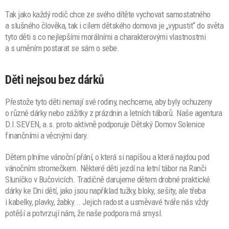
Tak jako každý rodič chce ze svého dítěte vychovat samostatného
a slušného člověka, tak i cílem dětského domova je „vypustit“ do světa
tyto děti s co nejlepšími morálními a charakterovými vlastnostmi
a s uměním postarat se sám o sebe.
Děti nejsou bez dárků
Přestože tyto děti nemají své rodiny, nechceme, aby byly ochuzeny
o různé dárky nebo zážitky z prázdnin a letních táborů. Naše agentura
D.I.SEVEN, a.s. proto aktivně podporuje Dětský Domov Solenice
finančními a věcnými dary.
Dětem plníme vánoční přání, o která si napíšou a která najdou pod
vánočním stromečkem. Některé děti jezdí na letní tábor na Ranči
Sluníčko v Bučovicích. Tradičně darujeme dětem drobné praktické
dárky ke Dni dětí, jako jsou například tužky, bloky, sešity, ale třeba
i kabelky, plavky, žabky... Jejich radost a usměvavé tváře nás vždy
potěší a potvrzují nám, že naše podpora má smysl.