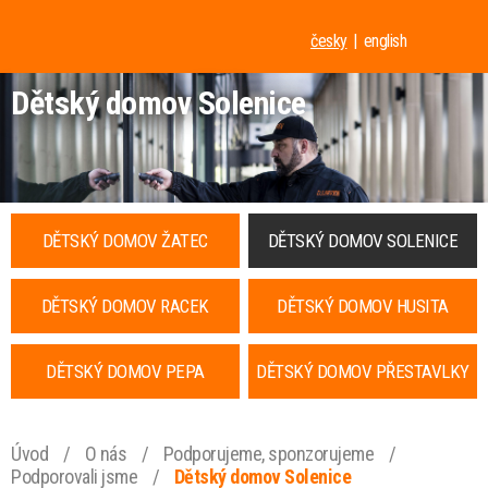
česky
english
Dětský domov Solenice
DĚTSKÝ DOMOV ŽATEC
DĚTSKÝ DOMOV SOLENICE
DĚTSKÝ DOMOV RACEK
DĚTSKÝ DOMOV HUSITA
DĚTSKÝ DOMOV PEPA
DĚTSKÝ DOMOV PŘESTAVLKY
Úvod
/
O nás
/
Podporujeme, sponzorujeme
/
Podporovali jsme
/
Dětský domov Solenice