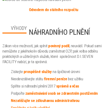
Odvodem do státního rozpočtu
VÝHODY
NÁHRADNÍHO PLNĚNÍ
Zákon více možností, jak splnit
povinný podíl
, neuvádí. Pokud sami
nemůžete z jakéhokoliv důvodu zaměstnat OZP, pak volba odběru
praktických a užitečných služeb, které společnost D.I.SEVEN
FACILITY nabízí, je ta správná.
Získejte
prospěšné
služby
na špičkové úrovni
Neodevzdávejte státu
firemní peníze
bez užitku
Splňte si náhradní plnění 2017
správně a včas
Podpořte
zaměstnávání osob se zdravotním postižením
Nezatěžujte se zdlouhavou administrativou
Spočítejte si kolik ušetříte!