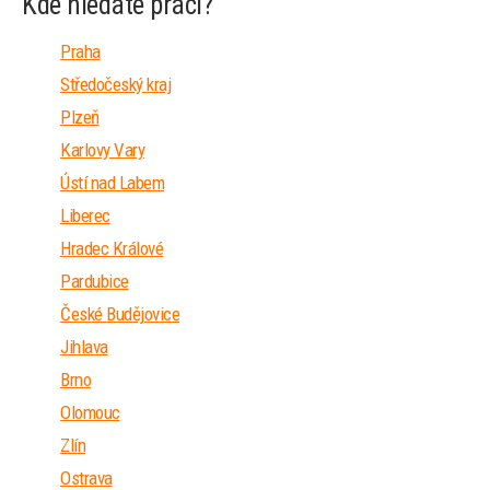
Kde hledáte práci?
Praha
Středočeský kraj
Plzeň
Karlovy Vary
Ústí nad Labem
Liberec
Hradec Králové
Pardubice
České Budějovice
Jihlava
Brno
Olomouc
Zlín
Ostrava