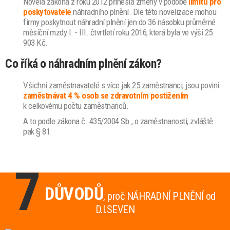
Novela zákona z roku 2012 přinesla změny v podobě
limitu pro
poskytovatele
náhradního plnění. Dle této novelizace mohou
firmy poskytnout náhradní plnění jen do 36 násobku průměrné
měsíční mzdy I. - III. čtvrtletí roku 2016, která byla ve výši 25
903 Kč.
Co říká o náhradním plnění zákon?
Všichni zaměstnavatelé s více jak 25 zaměstnanci, jsou povini
zaměstnávat 4 % osob se zdravotním postižením
k celkovému počtu zaměstnanců.
A to podle zákona č. 435/2004 Sb., o zaměstnanosti, zvláště
pak § 81.
7
DŮVODŮ
, proč NÁHRADNÍ PLNĚNÍ od
D.I.SEVEN