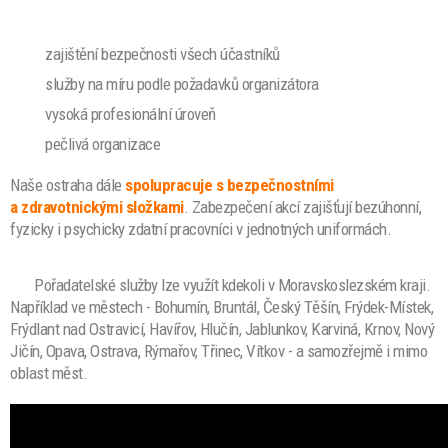
zajištění bezpečnosti všech účastníků
služby na míru podle požadavků organizátora
vysoká profesionální úroveň
pečlivá organizace
Naše ostraha dále
spolupracuje s bezpečnostními
a zdravotnickými složkami
. Zabezpečení akcí zajišťují bezúhonní,
fyzicky i psychicky zdatní pracovníci v jednotných uniformách.
Pořadatelské služby lze
využít kdekoli v Moravskoslezském kraji.
Například ve městech - Bohumín, Bruntál, Český Těšín, Frýdek-Místek,
Frýdlant nad Ostravicí, Havířov, Hlučín, Jablunkov, Karviná, Krnov, Nový
Jičín, Opava, Ostrava, Rýmařov, Třinec, Vítkov - a samozřejmě i mimo
oblast měst.