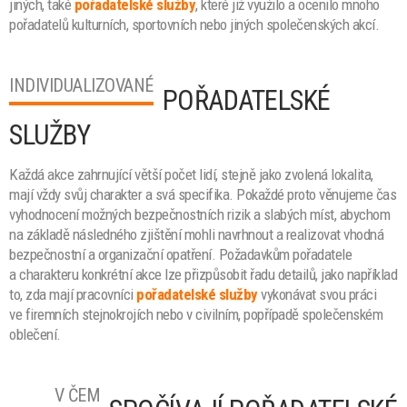
jiných, také
pořadatelské služby
, které již využilo a ocenilo mnoho
pořadatelů kulturních, sportovních nebo jiných společenských akcí.
INDIVIDUALIZOVANÉ
POŘADATELSKÉ
SLUŽBY
Každá akce zahrnující větší počet lidí, stejně jako zvolená lokalita,
mají vždy svůj charakter a svá specifika. Pokaždé proto věnujeme čas
vyhodnocení možných bezpečnostních rizik a slabých míst, abychom
na základě následného zjištění mohli navrhnout a realizovat vhodná
bezpečnostní a organizační opatření. Požadavkům pořadatele
a charakteru konkrétní akce lze přizpůsobit řadu detailů, jako například
to, zda mají pracovníci
pořadatelské služby
vykonávat svou práci
ve firemních stejnokrojích nebo v civilním, popřípadě společenském
oblečení.
V ČEM