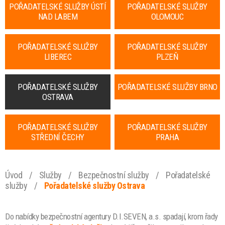
POŘADATELSKÉ SLUŽBY ÚSTÍ
POŘADATELSKÉ SLUŽBY
NAD LABEM
OLOMOUC
POŘADATELSKÉ SLUŽBY
POŘADATELSKÉ SLUŽBY
LIBEREC
PLZEŇ
POŘADATELSKÉ SLUŽBY
POŘADATELSKÉ SLUŽBY BRNO
OSTRAVA
POŘADATELSKÉ SLUŽBY
POŘADATELSKÉ SLUŽBY
STŘEDNÍ ČECHY
PRAHA
Úvod
/
Služby
/
Bezpečnostní služby
/
Pořadatelské
služby
/
Pořadatelské služby Ostrava
Do nabídky bezpečnostní agentury D.I.SEVEN, a.s. spadají, krom řady